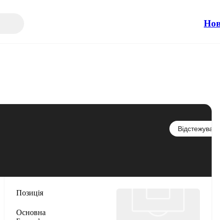
Но
Відстежувати
Позиція
Основна