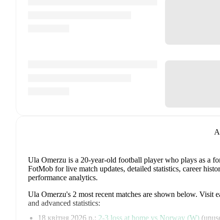
A
Ula Omerzu
is a 20-year-old football player who plays as a f
FotMob for live match updates, detailed statistics, career his
performance analytics.
Ula Omerzu
's
2
most recent matches are shown below. Visit eac
and advanced statistics:
18 квітня 2026 р.
:
2
-
3
loss
at home vs
Norway (W)
(
unuse