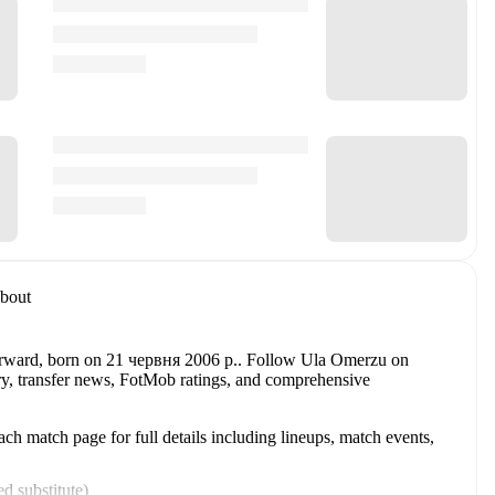
bout
orward
, born on 21 червня 2006 р.
.
Follow Ula Omerzu on
tory, transfer news, FotMob ratings, and comprehensive
h match page for full details including lineups, match events,
d substitute
)