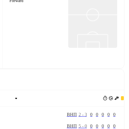
Forward
В
Н
П
2
-
3
0
0
0
0
0
В
Н
П
5
-
0
0
0
0
0
0