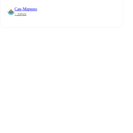
Сан-Марино
- зараз