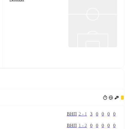
Defender
В
Н
П
2
-
1
3
0
0
0
0
В
Н
П
1
-
2
0
0
0
0
0