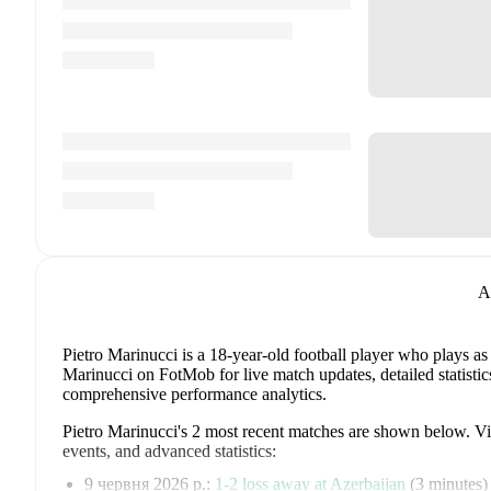
A
Pietro Marinucci
is a 18-year-old football player who plays as
Marinucci on FotMob for live match updates, detailed statistic
comprehensive performance analytics.
Pietro Marinucci
's
2
most recent matches are shown below. Visi
events, and advanced statistics:
9 червня 2026 р.
:
1
-
2
loss
away at
Azerbaijan
(
3 minutes
)