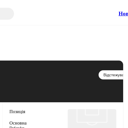
Но
Відстежувати
Позиція
Основна