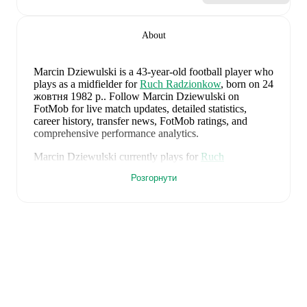
About
Marcin Dziewulski
is a 43-year-old football player who
plays as a midfielder
for
Ruch Radzionkow
, born on 24
жовтня 1982 р.
.
Follow Marcin Dziewulski on
FotMob for live match updates, detailed statistics,
career history, transfer news, FotMob ratings, and
comprehensive performance analytics.
Marcin Dziewulski
currently plays for
Ruch
Radzionkow
.
Розгорнути
Marcin Dziewulski
's career has also included time at
Polonia Bytom
.
Marcin Dziewulski
is from
Poland
, and the
national
team includes
Kamil Grabara
,
Norbert Wojtuszek
,
Przemyslaw Wisniewski
,
Tomasz Kedziora
,
Jan
Bednarek
,
Bartosz Slisz
,
Jakub Kaminski
,
Bartosz
Kapustka
,
Robert Lewandowski
,
Piotr Zielinski
,
Karol
Swiderski
,
Marcin Bulka
,
Mateusz Zukowski
,
Jakub
Kiwior
,
Arkadiusz Pyrka
,
Jakub Piotrowski
,
Oskar