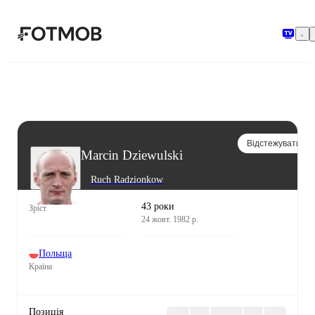
Перейти до основного вмісту
Відстежувати
Marcin Dziewulski
Ruch Radzionkow
43 роки
Зріст
24 жовт. 1982 р.
Польща
Країна
Позиція