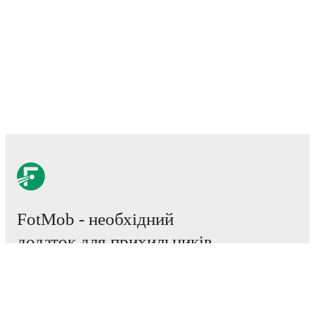
FotMob - необхідний
додаток для прихильників
футбольного світу.
Матчі