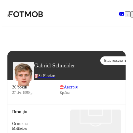
Перейти до основного вмісту
Відстежувати
Gabriel Schneider
St.Florian
36 років
Австрія
27 січ. 1990 р.
Країна
Позиція
Основна
Midfielder