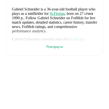
Gabriel Schneider
is a 36-year-old football player who
plays as a midfielder
for
St.Florian
, born on 27 січня
1990 р.
.
Follow Gabriel Schneider on FotMob for live
match updates, detailed statistics, career history, transfer
news, FotMob ratings, and comprehensive
performance analytics.
Gabriel Schneider
currently plays for
St.Florian
.
Розгорнути
Gabriel Schneider
's career has also included time at
Ried
.
Gabriel Schneider
is from
Austria
, and the
national
team includes
Alexander Schlager
,
David Affengruber
,
Kevin Danso
,
Xaver Schlager
,
Stefan Posch
,
Nicolas
Seiwald
,
Marko Arnautovic
,
David Alaba
,
Marcel
Sabitzer
,
Florian Grillitsch
,
Michael Gregoritsch
,
Florian Wiegele
,
Patrick Pentz
,
Sasa Kalajdzic
,
Philipp
Lienhart
,
Phillipp Mwene
,
Carney Chukwuemeka
,
Romano Schmid
,
Dejan Ljubicic
,
Konrad Laimer
,
Patrick Wimmer
,
Alexander Prass
,
Marco Friedl
,
Paul
Wanner
,
Michael Svoboda
,
and
Alessandro Schöpf
.
Explore each player's page on FotMob for
comprehensive statistics, match history, and