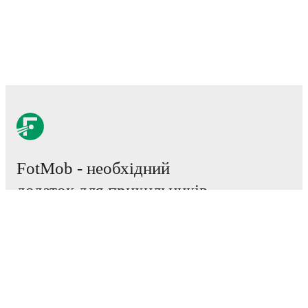
FotMob - необхідний
додаток для прихильників
футбольного світу.
Матчі
Новини
Трансферний Центр
Чутки