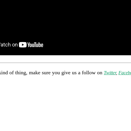
kind of thing, make sure you give us a follow on
Twitter
,
Faceb