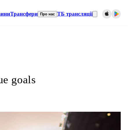
вини
Трансфери
ТБ трансляції
Про нас
e goals