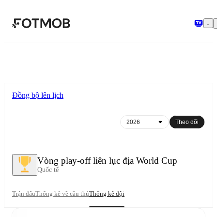
Chuyển đến nội dung chính
Đồng bộ lên lịch
Theo dõi
Vòng play-off liên lục địa World Cup
Quốc tế
Trận đấu
Thống kê về cầu thủ
Thống kê đội