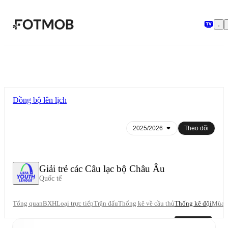
Chuyển đến nội dung chính
Đồng bộ lên lịch
Theo dõi
Giải trẻ các Câu lạc bộ Châu Âu
Quốc tế
Tổng quan
BXH
Loại trực tiếp
Trận đấu
Thống kê về cầu thủ
Thống kê đội
Mùa g