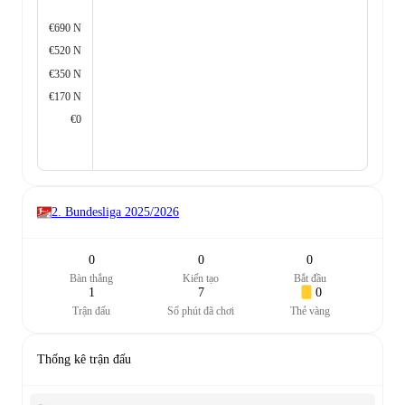
€690 N
€520 N
€350 N
€170 N
€0
2. Bundesliga
2025/2026
0
0
0
Bàn thắng
Kiến tạo
Bắt đầu
1
7
0
Trận đấu
Số phút đã chơi
Thẻ vàng
Thống kê trận đấu