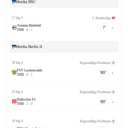
Hertha BSC
17 thg 5
2. Bundesliga
Arminia Bielefeld
7‎’‎
-
T
H
B
6
-
1
Hertha Berlin II
30 thg 4
Regionalliga Northeast
FSV Luckenwalde
90‎’‎
-
T
H
B
0
-
1
26 thg 4
Regionalliga Northeast
Hallescher FC
90‎’‎
-
T
H
B
2
-
0
18 thg 4
Regionalliga Northeast