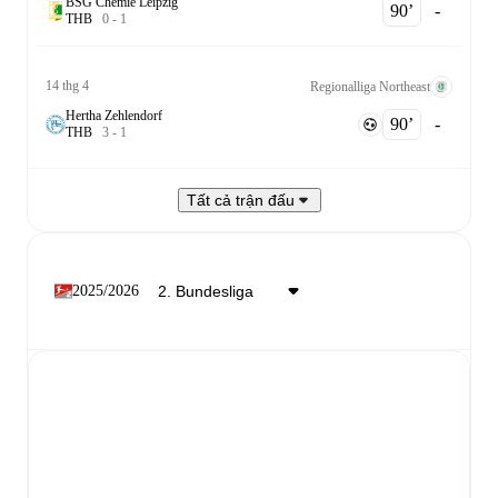
BSG Chemie Leipzig
90‎’‎
-
T
H
B
0
-
1
14 thg 4
Regionalliga Northeast
Hertha Zehlendorf
90‎’‎
-
T
H
B
3
-
1
Tất cả trận đấu
2025/2026