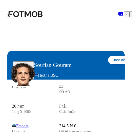
Chuyển đến nội dung chính
Theo dõi
Soufian Gouram
Hertha BSC
33
Chiều cao
SỐ ÁO
20 năm
Phải
1 thg 5, 2006
Chân thuận
Estonia
214,5 N €
Quốc gia
Giá trị chuyển nhượng