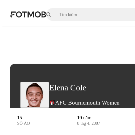
Chuyển đến nội dung chính
Elena Cole
AFC Bournemouth Women
15
19 năm
SỐ ÁO
8 thg 4, 2007