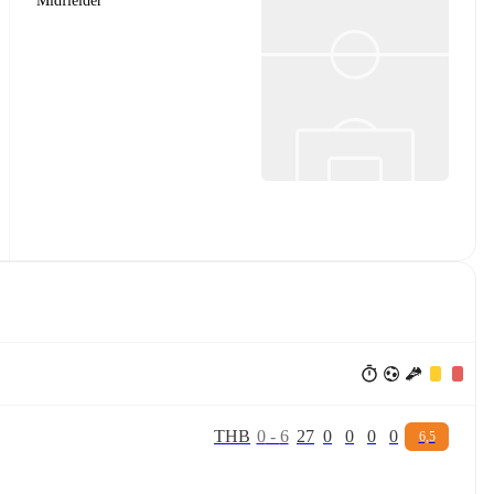
Midfielder
T
H
B
0
-
6
27
0
0
0
0
6,5