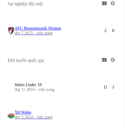
Sự nghiệp đội một
AFC Bournemouth Women
2
0
thg 7 2025 - vừa xong
Đội tuyển quốc gia
Wales Under 19
11
1
thg 11 2024 - vừa xong
Xứ Wales
thg 3 2024 - vừa xong