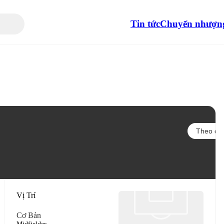
Tin tức
Chuyển nhượn
Theo dõi
Vị Trí
Cơ Bản