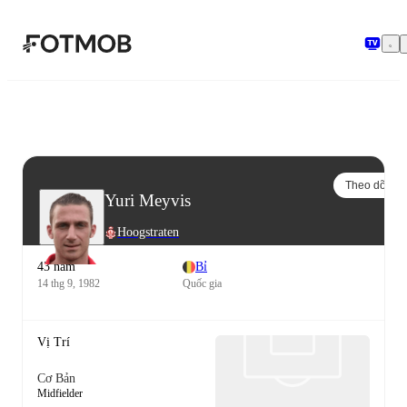
Chuyển đến nội dung chính
Theo dõi
Yuri Meyvis
Hoogstraten
43 năm
Bỉ
14 thg 9, 1982
Quốc gia
Vị Trí
Cơ Bản
Midfielder