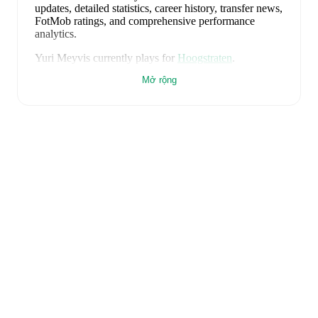
updates, detailed statistics, career history, transfer news,
FotMob ratings, and comprehensive performance
analytics.
Yuri Meyvis
currently plays for
Hoogstraten
.
Mở rộng
Yuri Meyvis
is from
Belgium
, and the
national team
includes
Thibaut Courtois
,
Zeno Debast
,
Arthur
Theate
,
Brandon Mechele
,
Maxim De Cuyper
,
Axel
Witsel
,
Kevin De Bruyne
,
Youri Tielemans
,
Romelu
Lukaku
,
Leandro Trossard
,
Jérémy Doku
,
Senne
Lammens
,
Mike Penders
,
Dodi Lukébakio
,
Thomas
Meunier
,
Koni De Winter
,
Charles De Ketelaere
,
Joaquin Seys
,
Diego Moreira
,
Hans Vanaken
,
Timothy
Castagne
,
Alexis Saelemaekers
,
Nicolas Raskin
,
Amadou Onana
,
Nathan Ngoy
,
and
Matias Fernandez-
Pardo
.
Explore each player's page on FotMob for
comprehensive statistics, match history, and
international career data.
FotMob provides comprehensive coverage of
Yuri
Meyvis
, including career statistics, match-by-match
ratings, transfer history, market value trends, and
detailed performance analytics.
Follow Yuri Meyvis to
receive notifications about upcoming matches, goals,