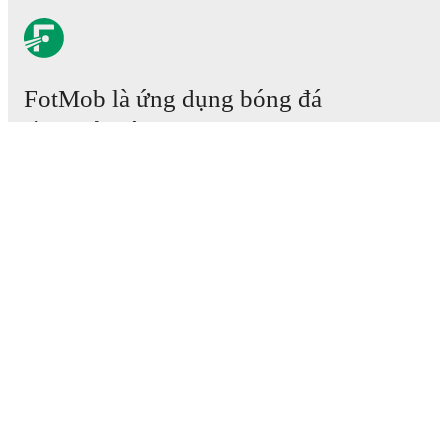
FotMob là ứng dụng bóng đá
cần phải có.
Trận đấu
Tin tức
Trung tâm Chuyển nhượng
Tin đồn
Lịch phát sóng TV
Thông tin về chúng tôi
Nghề nghiệp
Quảng cáo với chúng tôi
Lineup Builder
FAQ
Xếp hạng FIFA cho Nam
Xếp hạng FIFA cho Nữ