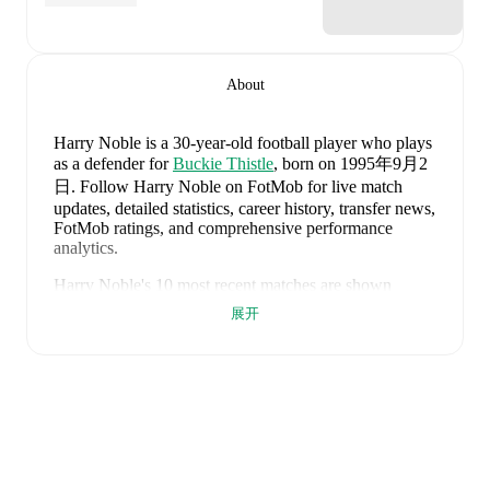
About
Harry Noble
is a 30-year-old football player who plays
as a defender
for
Buckie Thistle
, born on 1995年9月2
日
.
Follow Harry Noble on FotMob for live match
updates, detailed statistics, career history, transfer news,
FotMob ratings, and comprehensive performance
analytics.
Harry Noble
's
10
most recent matches are shown
below. Visit each match page for full details including
展开
lineups, match events, and advanced statistics:
2026年7月25日
:
2
-
0
win
at home vs
Inverurie
Loco Works
(
90 minutes
,
1 yellow card
)
2026年4月11日
:
3
-
0
win
away at
Wick Academy
(
25 minutes
)
2026年4月4日
:
2
-
1
win
at home vs
Inverurie Loco
Works
(
18 minutes
)