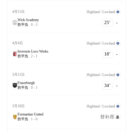
4月11日
Highland / Lowland
Wick Academy
25‎’‎
-
胜
平
负
0
-
3
4月4日
Highland / Lowland
Inverurie Loco Works
18‎’‎
-
胜
平
负
2
-
1
3月21日
Highland / Lowland
Fraserburgh
34‎’‎
-
胜
平
负
0
-
1
3月18日
Highland / Lowland
Formartine United
替补席
胜
平
负
1
-
0