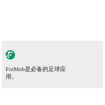
detailed performance analytics.
Follow Harry Noble to
receive notifications about upcoming matches, goals,
and other key events.
FotMob是必备的足球应
用。
比赛
新闻