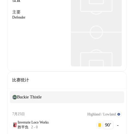
位置
主要
Defender
比赛统计
Buckie Thistle
7月25日
Highland / Lowland
Inverurie Loco Works
90‎’‎
-
胜
平
负
2
-
0