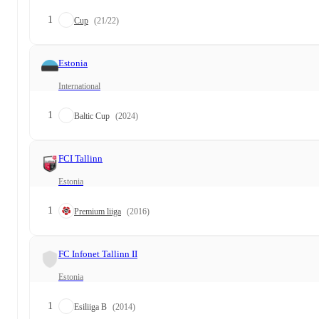
1
Cup
(21/22)
Estonia
International
1
Baltic Cup
(2024)
FCI Tallinn
Estonia
1
Premium liiga
(2016)
FC Infonet Tallinn II
Estonia
1
Esiliiga B
(2014)