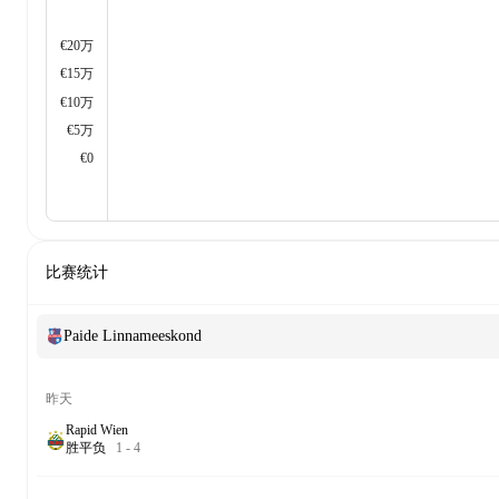
€20万
€15万
€10万
€5万
€0
比赛统计
Paide Linnameeskond
昨天
Rapid Wien
胜
平
负
1
-
4