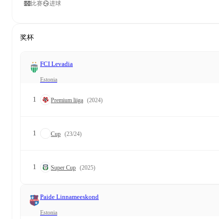
比赛
进球
奖杯
FCI Levadia
Estonia
1
Premium liiga
(2024)
1
Cup
(23/24)
1
Super Cup
(2025)
Paide Linnameeskond
Estonia