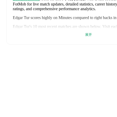
FotMob for live match updates, detailed statistics, career histo
ratings, and comprehensive performance analytics.
Edgar Tur
scores highly on
Minutes
compared to
right backs
in
Edgar Tur
's
10
most recent matches are shown below. Visit each
including lineups, match events, and advanced statistics:
展开
2026年8月6日
:
1
-
4
loss
at home vs
Rapid Wien
(
90 minute
2026年8月2日
:
1
-
0
win
at home vs
FC Kuressaare
(
44 min
2026年7月30日
:
1
-
1
draw
away at
Zira
(
90 minutes
)
2026年7月23日
:
1
-
0
win
at home vs
Zira
(
90 minutes
)
2026年7月19日
:
2
-
5
loss
away at
Harju Jalgpallikool
(
unuse
2026年7月16日
:
3
-
0
win
at home vs
Hegelmann
(
90 minut
2026年7月9日
:
1
-
1
draw
away at
Hegelmann
(
90 minutes
)
2026年7月4日
:
3
-
1
win
at home vs
Parnu JK Vaprus
(
90 m
2026年6月28日
:
1
-
1
draw
away at
Nomme JK Kalju
(
90 m
2026年6月21日
:
2
-
1
win
away at
Flora Tallinn
(
84 minutes
Edgar Tur
's next match is on
2026年8月12日
when
Paide Lin
Wien
in the
Conference League Qualification
.