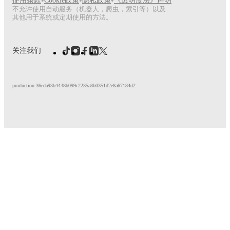
•
•
•
使用条款
Cookie政策
隐私政策
《透明度法》声明
不允许使用自动服务（机器人，爬虫，索引等）以及
其他用于系统或定期使用的方法。
关注我们
production:36eda93b4438b099c2235a8b0351d2e8a67184d2