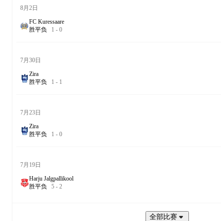
8月2日
FC Kuressaare
胜
平
负
1
-
0
7月30日
Zira
胜
平
负
1
-
1
7月23日
Zira
胜
平
负
1
-
0
7月19日
Harju Jalgpallikool
胜
平
负
5
-
2
全部比赛