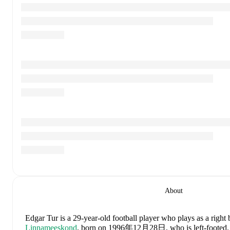
About
Edgar Tur
is a 29-year-old football player who plays as a right
Linnameeskond
, born on 1996年12月28日, who is left-footed
.