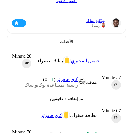
أفضل لاعب
بوكايو ساكا
8.1
أرسنال
الأحداث
Minute 28
حنبعل المجبري
بطاقة صفراء.
28‎’‎
Minute 37
كاي هافرتز
(
1
-
0
)
هدف.
رأسية,
بمساعدة بوكايو ساكا
37‎’‎
تم إضافة + دقيقتين
Minute 67
بطاقة صفراء.
كاي هافرتز
67‎’‎
Minute 70