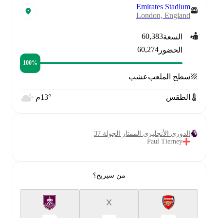
Emirates Stadium
London, England
60,383
السعة
60,274
الحضور
100‎%‎
سطح الملعب
عشب
الطقس
13°م
الدوري الأنجليزي الممتاز الجولة 37
Paul Tierney
من سيربح؟
X