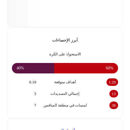
أبرز الإحصاءات
الاستحواذ على الكرة
40‎%‎
60‎%‎
أهداف متوقعة
0.19
1.29
إجمالي التسديدات
5
13
لمسات في منطقة المنافس
7
38