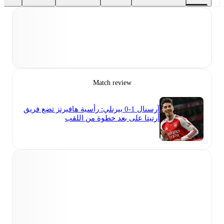
Match review
آرسنال 1-0 بيرنلي: رأسية هافيرتز تضع فريق
أرتيتا على بعد خطوة من اللقب