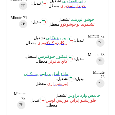
زكي العمدوني
تشغيل.
تبديل:
حنبعل المجبري
معطل.
70‎’‎
Minute 71
جوشوا لورينت
تشغيل.
تبديل:
تشيمونيا يوجوشوكوو
معطل.
71‎’‎
Minute 72
بييرو هينكابي
تشغيل.
تبديل:
ريكاردو كالافيوري
معطل.
72‎’‎
Minute 73
فيكتور جيوكيريس
تشغيل.
تبديل:
كاي هافرتز
معطل.
73‎’‎
Minute
مايلز أنطوني لويس-سكالي
73
تبديل:
تشغيل.
73‎’‎
إبيريشي إزي
معطل.
Minute
جايمس وارد براوس
تشغيل.
78
فلورينتينو إبراين موريس لويس
تبديل:
معطل.
78‎’‎