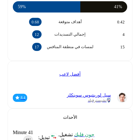
59‎%‎
41‎%‎
أهداف متوقعة
0.68
0.42
إجمالي التسديدات
12
4
لمسات في منطقة المنافس
17
15
أفضل لاعب
سيل لورينتيوس سوينكلز
8.4
تشيسترفيلد
الأحداث
Minute 41
جون فليك
تشغيل.
تبديل: