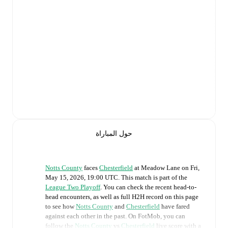
حول المباراة
Notts County
faces
Chesterfield
at
Meadow Lane
on
Fri,
May 15, 2026, 19:00 UTC
.
This match is part of the
League Two Playoff
. You can check the recent head-to-
head encounters, as well as full H2H record on this page
to see how
Notts County
and
Chesterfield
have fared
against each other in the past. On FotMob, you can
follow the
Notts County
vs
Chesterfield
live score with a