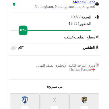
Meadow Lane
Nottingham, Nottinghamshire, England
19,588
السعة
17,224
الحضور
88‎%‎
سطح الملعب
عشب
الطقس
9°م
دوري الدرجة الثانية الإنجليزي نصف النهائي
Thomas Parsons
من سيربح؟
X