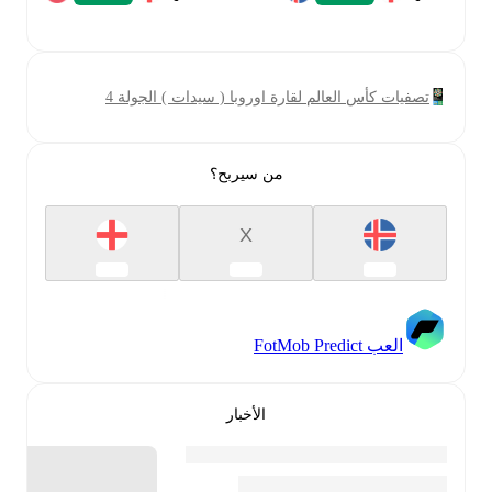
تصفيات كأس العالم لقارة اوروبا ( سيدات ) الجولة 4
من سيربح؟
X
العب FotMob Predict
الأخبار