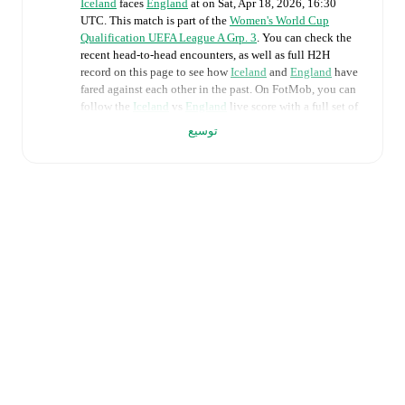
Iceland
faces
England
at
on
Sat, Apr 18, 2026, 16:30
UTC
.
This match is part of the
Women's World Cup
Qualification UEFA League A Grp. 3
. You can check the
recent head-to-head encounters, as well as full H2H
record on this page to see how
Iceland
and
England
have
fared against each other in the past. On FotMob, you can
follow the
Iceland
vs
England
live score with a full set of
match features, including:
توسيع
Live updates: Every goal, card, substitution and key
moment instantly delivered on FotMob.
Real-time extensive stats powered by Opta:
Possession, shots, corners, big chances created, xG,
momentum, and shot maps.
The lineups are:
Iceland
(4-3-3)
:
Cecilia Rán Runarsdottir
-
Gudrún
Arnardóttir
,
Glódís Viggósdóttir
,
Ingibjörg
Sigurdardottir
,
Sædis Heidarsdottir
-
Ida
Hermannsdottir
,
Alexandra Jóhannsdóttir
,
Emilia
Ásgeirsdottir
-
Sveindís Jónsdóttir
,
Linda Lif Boama
,