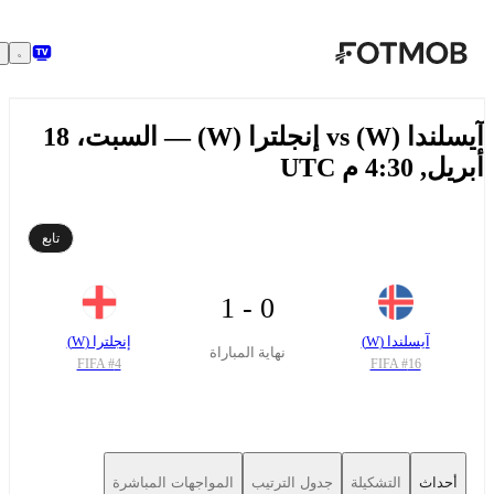
تخطَّ إلى المحتوى الرئيسي
آيسلندا (W) vs إنجلترا (W) — السبت، 18
ل, 4:30 م UTC
تابع
0 - 1
آيسلندا (W)
إنجلترا (W)
نهاية المباراة
FIFA #
4
FIFA #
16
أحداث
التشكيلة
جدول الترتيب
المواجهات المباشرة