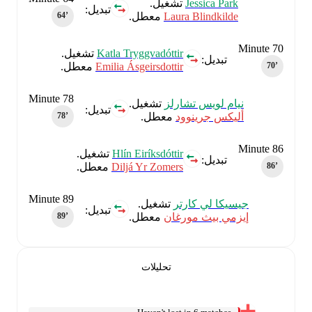
Jessica Park
تشغيل.
تبديل:
Laura Blindkilde
معطل.
64‎’‎
Minute 70
Katla Tryggvadóttir
تشغيل.
تبديل:
Emilia Ásgeirsdottir
معطل.
70‎’‎
Minute 78
نيام لويس تشارلز
تشغيل.
تبديل:
أليكس جرينوود
معطل.
78‎’‎
Minute 86
Hlín Eiríksdóttir
تشغيل.
تبديل:
Diljá Yr Zomers
معطل.
86‎’‎
Minute 89
جيسيكا لي كارتر
تشغيل.
تبديل:
إيزمي بيث مورغان
معطل.
89‎’‎
تحليلات