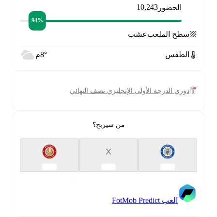
10,243
الحضور
94‎%‎
سطح الملعب
عشب
الطقس
8°م
دوري الدرجة الأولى الإنجليزي نصف النهائي
من سيربح؟
X
العب FotMob Predict