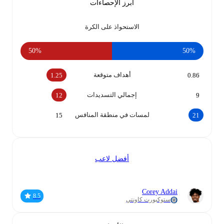
أبرز الإحصاءات
الاستحواذ على الكرة
50‎%‎
50‎%‎
أهداف متوقعة
1.25
0.86
إجمالي التسديدات
12
9
لمسات في منطقة المنافس
15
21
أفضل لاعب
Corey Addai
8.5
ستوكبورت كاونتي