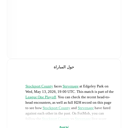
حول المباراة
Stockport County
faces
Stevenage
at
Edgeley Park
on
Wed, May 13, 2026, 19:00 UTC
.
This match is part of the
League One Playoff
. You can check the recent head-to-
head encounters, as well as full H2H record on this page
to see how
Stockport County
and
Stevenage
have fared
against each other in the past. On FotMob, you can
follow the
Stockport County
vs
Stevenage
live score
with a full set of match features, including:
توسيع