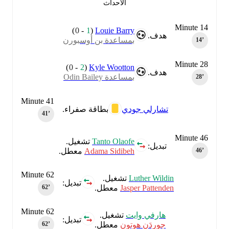
الأحداث
Minute 14
)
0
-
1
(
Louie Barry
هدف.
بمساعدة بن أوسبورن
14‎’‎
Minute 28
)
0
-
2
(
Kyle Wootton
هدف.
بمساعدة Odin Bailey
28‎’‎
Minute 41
تشارلي جودي
بطاقة صفراء.
41‎’‎
Minute 46
Tanto Olaofe
تشغيل.
تبديل:
Adama Sidibeh
معطل.
46‎’‎
Minute 62
Luther Wildin
تشغيل.
تبديل:
Jasper Pattenden
معطل.
62‎’‎
Minute 62
هارفي وايت
تشغيل.
تبديل:
جوردَن هوتون
معطل.
62‎’‎