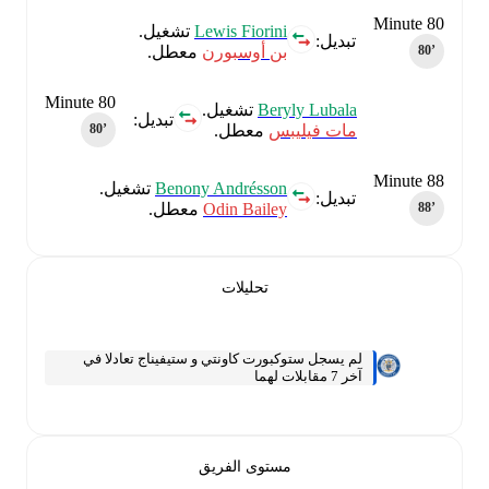
Minute 80
Lewis Fiorini
تشغيل.
تبديل:
بن أوسبورن
معطل.
80‎’‎
Minute 80
Beryly Lubala
تشغيل.
تبديل:
مات فيليبس
معطل.
80‎’‎
Minute 88
Benony Andrésson
تشغيل.
تبديل:
Odin Bailey
معطل.
88‎’‎
تحليلات
لم يسجل ستوكبورت كاونتي و ستيفيناج تعادلا في
آخر 7 مقابلات لهما
مستوى الفريق