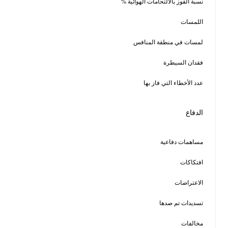
57.1‎%‎
207
1
5
5
29
9
8
4
10