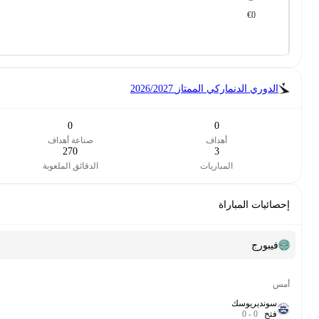
2026
3
0
صناعة أهداف
بدأت
270
7.04
الدقائق الملعوبة
تقييم
الدوري الدنماركي الممتاز
90‎’‎
7.1