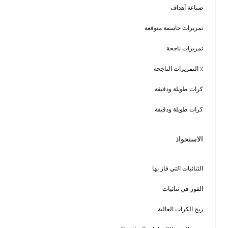
0
0.07
117
85.4‎%‎
4
30.8‎%‎
17
39.5‎%‎
4