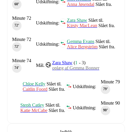
Udskiftning:
Anna Jøsendal
Slået fra.
60‎’‎
Minute 72
Zara Shaw
Slået til.
Udskiftning:
Kirsty MacLean
Slået fra.
72‎’‎
Minute 72
Gemma Evans
Slået til.
Udskiftning:
Alice Bergström
Slået fra.
72‎’‎
Minute 74
Zara Shaw
(
1
-
3
)
Mål.
oplæg af Gemma Bonner
74‎’‎
Minute 79
Chloe Kelly
Slået til.
Udskiftning:
Caitlin Foord
Slået fra.
79‎’‎
Minute 90
Steph Catley
Slået til.
Udskiftning:
Katie McCabe
Slået fra.
90‎’‎
Indblik