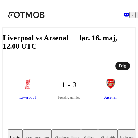
Spring til hovedindholdet
Liverpool vs Arsenal — lør. 16. maj,
12.00 UTC
Følg
1 - 3
Liverpool
Arsenal
Færdigspillet
Fakta
Kommentarer
Startopstilling
Stilling
Statistik
Indbyrdes