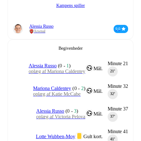
Kampens spiller
Alessia Russo
9,0
Arsenal
Begivenheder
Minute 21
Alessia Russo
(
0
-
1
)
Mål.
oplæg af Mariona Caldentey
21‎’‎
Minute 32
Mariona Caldentey
(
0
-
2
)
Mål.
oplæg af Katie McCabe
32‎’‎
Minute 37
Alessia Russo
(
0
-
3
)
Mål.
oplæg af Victoria Pelova
37‎’‎
Minute 41
Lotte Wubben-Moy
Gult kort.
41‎’‎