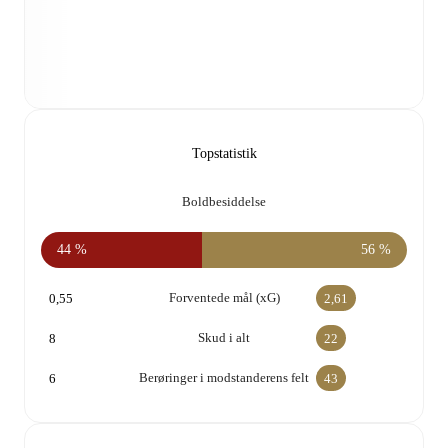
Topstatistik
Boldbesiddelse
44 %
56 %
Forventede mål (xG)
0,55
2,61
Skud i alt
8
22
Berøringer i modstanderens felt
6
43