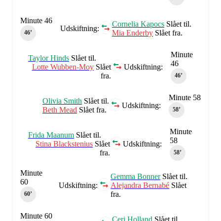
Minute 46
Cornelia Kapocs
Slået til.
Udskiftning:
Mia Enderby
Slået fra.
46‎’‎
Minute
Taylor Hinds
Slået til.
46
Lotte Wubben-Moy
Slået
Udskiftning:
fra.
46‎’‎
Minute 58
Olivia Smith
Slået til.
Udskiftning:
Beth Mead
Slået fra.
58‎’‎
Minute
Frida Maanum
Slået til.
58
Stina Blackstenius
Slået
Udskiftning:
fra.
58‎’‎
Minute
Gemma Bonner
Slået til.
60
Udskiftning:
Alejandra Bernabé
Slået
fra.
60‎’‎
Minute 60
Ceri Holland
Slået til.