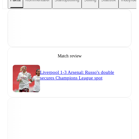
Match review
Liverpool 1-3 Arsenal: Russo's double
secures Champions League spot