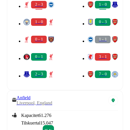
2 - 3
1 - 0
1 - 0
0 - 3
0 - 1
1 - 1
0 - 1
3 - 1
2 - 3
7 - 0
Anfield
Liverpool, England
Kapacitet
61.276
Tilskuertal
15.047