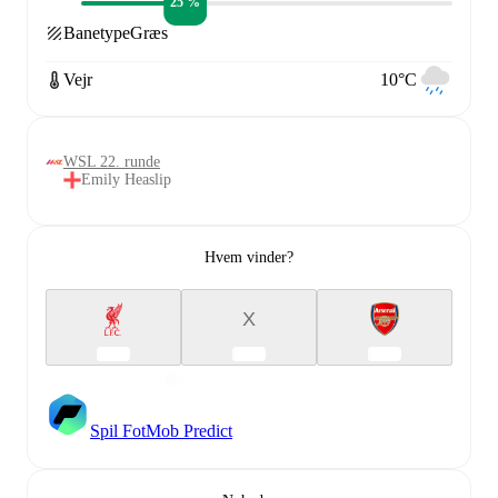
25 %
Banetype
Græs
Vejr
10°C
WSL 22. runde
Emily Heaslip
Hvem vinder?
X
Spil FotMob Predict