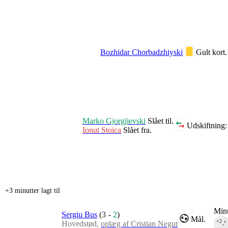
Bozhidar Chorbadzhiyski
Gult kort.
Marko Gjorgjievski
Slået til.
Udskiftning:
Ionut Stoica
Slået fra.
+3 minutter lagt til
Minu
Sergiu Bus
(
3
-
2
)
Mål.
+2
Hovedstød,
oplæg af Cristian Negut
90‎’‎