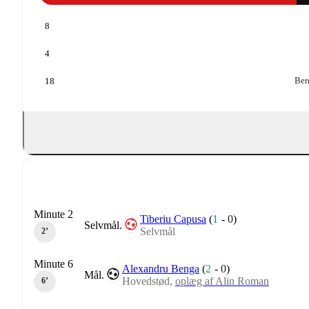
8
4
Ber
18
Minute 2
Tiberiu Capusa
(
1
-
0
)
Selvmål.
Selvmål
2‎’‎
Minute 6
Alexandru Benga
(
2
-
0
)
Mål.
Hovedstød,
oplæg af Alin Roman
6‎’‎