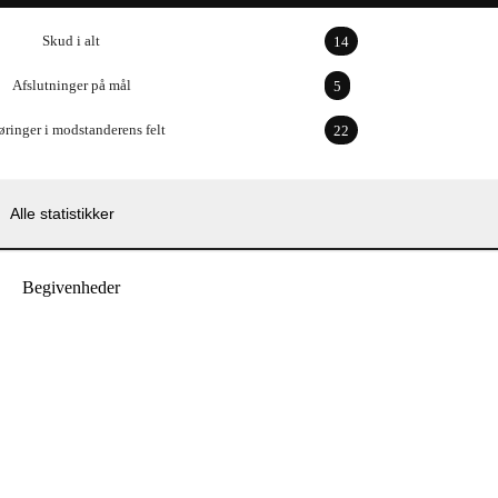
Skud i alt
14
Afslutninger på mål
5
øringer i modstanderens felt
22
Alle statistikker
Begivenheder