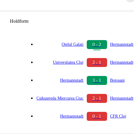
Holdform
0 - 2
Otelul Galati
Hermannstadt
2 - 1
Universitatea Cluj
Hermannstadt
3 - 1
Hermannstadt
Botosani
2 - 1
Csikszereda Miercurea Ciuc
Hermannstadt
0 - 1
Hermannstadt
CFR Cluj