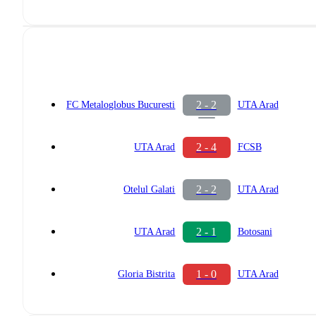
2 - 2
FC Metaloglobus Bucuresti
UTA Arad
2 - 4
UTA Arad
FCSB
2 - 2
Otelul Galati
UTA Arad
2 - 1
UTA Arad
Botosani
1 - 0
Gloria Bistrita
UTA Arad