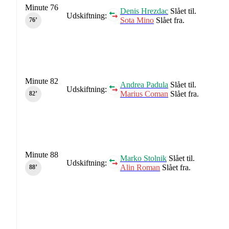
Minute 76
Denis Hrezdac
Slået til.
Udskiftning:
Sota Mino
Slået fra.
76‎’‎
Minute 82
Andrea Padula
Slået til.
Udskiftning:
Marius Coman
Slået fra.
82‎’‎
Minute 88
Marko Stolnik
Slået til.
Udskiftning:
Alin Roman
Slået fra.
88‎’‎