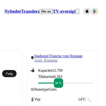
Nyheder
Transfers
TV-oversigt
Om os
Stadionul Francisc von Neuman
Arad, Romania
Kapacitet
12.700
Følg
Tilskuertal
4.363
34 %
Banetype
Græs
Vejr
14°C