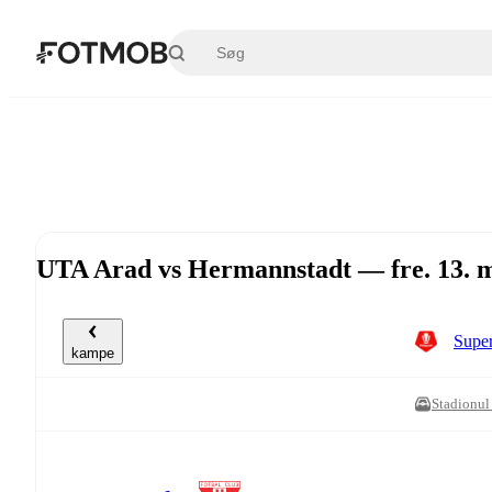
Spring til hovedindholdet
UTA Arad vs Hermannstadt — fre. 13. m
Super
kampe
Stadionul