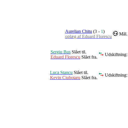
Aurelian Chitu
(
3
-
1
)
Mål.
oplæg af Eduard Florescu
Sergiu Bus
Slået til.
Udskiftning:
Eduard Florescu
Slået fra.
Luca Stancu
Slået til.
Udskiftning:
Kevin Ciubotaru
Slået fra.