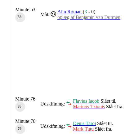
Minute 53
Alin Roman
(
3
-
0
)
Mål.
oplæg af Benjamin van Durmen
53‎’‎
Minute 76
Flavius Iacob
Slået til.
Udskiftning:
Marinos Tzionis
Slået fra.
76‎’‎
Minute 76
Denis Taroi
Slået til.
Udskiftning:
Mark Tutu
Slået fra.
76‎’‎