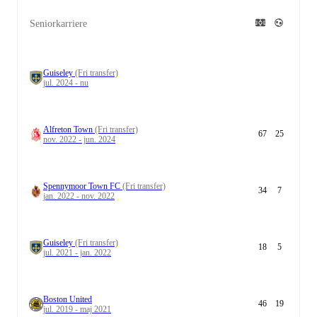
Seniorkarriere
Guiseley
(Fri transfer)
jul. 2024 - nu
Alfreton Town
(Fri transfer)
67
25
nov. 2022 - jun. 2024
Spennymoor Town FC
(Fri transfer)
34
7
jan. 2022 - nov. 2022
Guiseley
(Fri transfer)
18
5
jul. 2021 - jan. 2022
Boston United
46
19
jul. 2019 - maj 2021