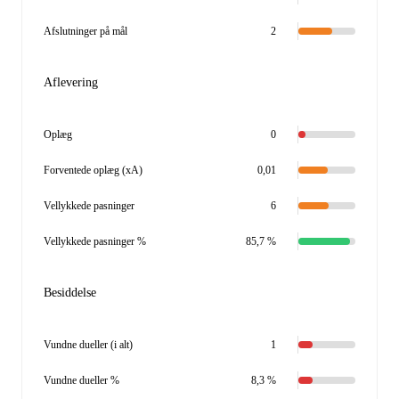
Afslutninger på mål
2
Aflevering
Oplæg
0
Forventede oplæg (xA)
0,01
Vellykkede pasninger
6
Vellykkede pasninger %
85,7 %
Besiddelse
Vundne dueller (i alt)
1
Vundne dueller %
8,3 %