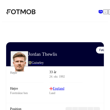
Spring til hovedindholdet
Følg
Jordan Thewlis
Guiseley
33 år
Højde
24. okt. 1992
Højre
England
Foretrukne ben
Land
Position