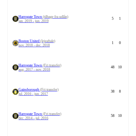
Harrogate Town
(tilbage fra udlån)
5
1
jan. 2019 - jun. 2019
Boston United
(lejeaftale)
1
0
nov. 2018 - dec. 2018
Harrogate Town
(Fri transfer)
48
10
aug. 2017 - nov. 2018
Gainsborough
(Fri transfer)
38
8
jul. 2016 - jun. 2017
Harrogate Town
(Fri transfer)
58
10
dec. 2014 - jul. 2016