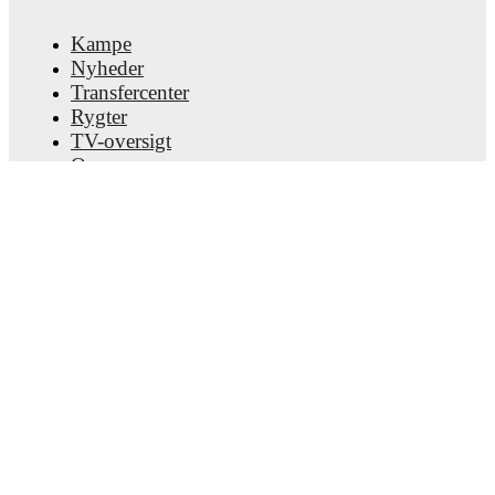
Kampe
Nyheder
Transfercenter
Rygter
TV-oversigt
Om os
Job
Annoncer
Lineup Builder
FAQ
FIFA rangering - Herrer
FIFA rangering - Kvinder
Forudsiger
Nyhedsbrev
Hent app'en