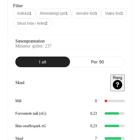
Filter
Indkast
1
Almindeligt spil
1
Venstre fod
1
Højre fod
1
Skud inde i feltet
2
Sæsonpræstation
Minutter spillet
:
237
I alt
Per 90
Rang
Skud
Mål
0
Forventede mål (xG)
0,23
Ikke-straffespark xG
0,23
Skud
7