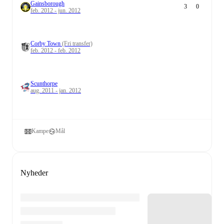
Gainsborough
3
0
feb. 2012 - jun. 2012
Corby Town
(Fri transfer)
feb. 2012 - feb. 2012
Scunthorpe
aug. 2011 - jan. 2012
Kampe
Mål
Nyheder