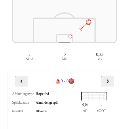
2
0
0,23
Skud
Mål
xG
0 - 0
Afslutningstype
Højre fod
Spilsituation
Almindeligt spil
0,04
-
xG
xGOT
Resultat
Blokeret