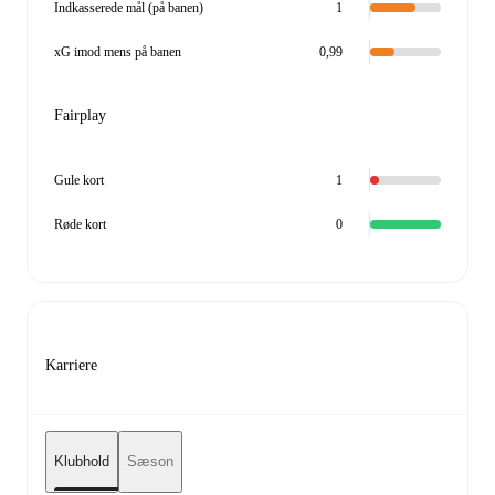
Indkasserede mål (på banen)
1
xG imod mens på banen
0,99
Fairplay
Gule kort
1
Røde kort
0
Karriere
Klubhold
Sæson