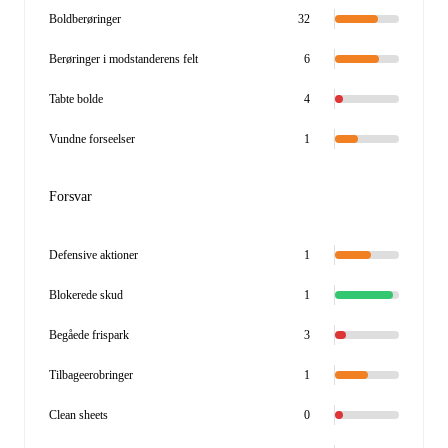
Boldberøringer
32
Berøringer i modstanderens felt
6
Tabte bolde
4
Vundne forseelser
1
Forsvar
Defensive aktioner
1
Blokerede skud
1
Begåede frispark
3
Tilbageerobringer
1
Clean sheets
0