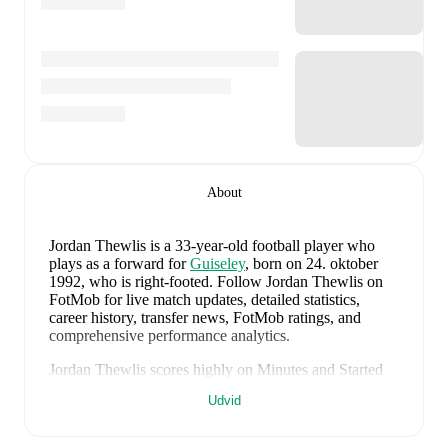
About
Jordan Thewlis
is a 33-year-old football player who
plays as a forward
for
Guiseley
, born on 24. oktober
1992, who is right-footed
.
Follow Jordan Thewlis on
FotMob for live match updates, detailed statistics,
career history, transfer news, FotMob ratings, and
comprehensive performance analytics.
Jordan Thewlis
scores highly on
Minutes
and
Started
compared to
forwards
in the
their league
.
Udvid
Jordan Thewlis
's next match is on
8. august 2026
when
Guiseley
face
Warrington Town
in the
Northern