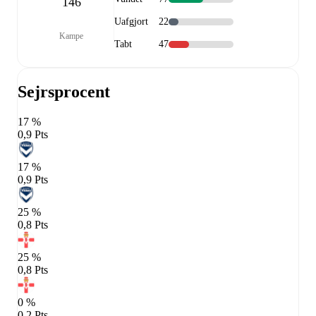
146
Uafgjort
22
Kampe
Tabt
47
Sejrsprocent
17 %
0,9 Pts
17 %
0,9 Pts
25 %
0,8 Pts
25 %
0,8 Pts
0 %
0,2 Pts