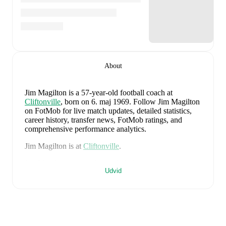
About
Jim Magilton
is a 57-year-old football coach
at
Cliftonville
, born on 6. maj 1969
.
Follow Jim Magilton
on FotMob for live match updates, detailed statistics,
career history, transfer news, FotMob ratings, and
comprehensive performance analytics.
Jim Magilton
is at
Cliftonville
.
Jim Magilton
's career has included time at
Ipswich
Udvid
Town
as a player and
Dundalk
,
Northern Ireland U21
,
Northern Ireland U17
,
and
Melbourne Victory
as a
coach.
On the international stage,
Jim Magilton
has
represented
Northern Ireland
.