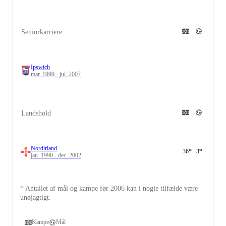
Seniorkarriere
Ipswich
mar. 1999 - jul. 2007
Landshold
Nordirland
36
*
3
*
jan. 1990 - dec. 2002
* Antallet af mål og kampe før 2006 kan i nogle tilfælde være
unøjagtigt.
Kampe
Mål