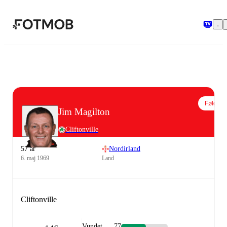
Spring til hovedindholdet
Følg
Jim Magilton
Cliftonville
57 år
Nordirland
6. maj 1969
Land
Cliftonville
Vundet
77