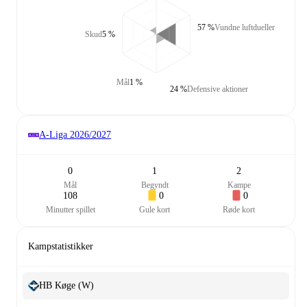
57 %
Vundne luftdueller
Skud
5 %
Mål
1 %
24 %
Defensive aktioner
A-Liga
2026/2027
0
1
2
Mål
Begyndt
Kampe
108
0
0
Minutter spillet
Gule kort
Røde kort
Kampstatistikker
HB Køge (W)