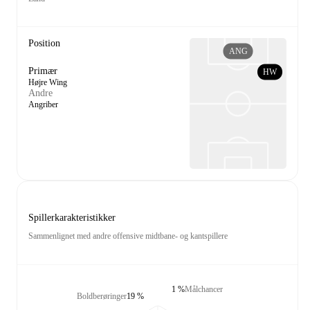
Position
ANG
Primær
HW
Højre Wing
Andre
Angriber
Spillerkarakteristikker
Sammenlignet med andre offensive midtbane- og kantspillere
1 %
Målchancer
Boldberøringer
19 %