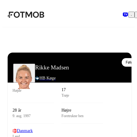
Spring til hovedindholdet
Følg
Rikke Madsen
HB Køge
17
Højde
Trøje
28 år
Højre
9. aug. 1997
Foretrukne ben
Danmark
Land