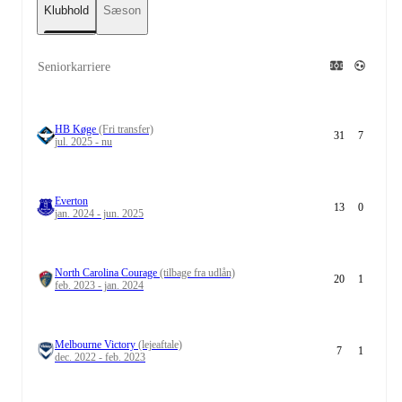
Klubhold
Sæson
Seniorkarriere
HB Køge
(Fri transfer)
31
7
jul. 2025 - nu
Everton
13
0
jan. 2024 - jun. 2025
North Carolina Courage
(tilbage fra udlån)
20
1
feb. 2023 - jan. 2024
Melbourne Victory
(lejeaftale)
7
1
dec. 2022 - feb. 2023