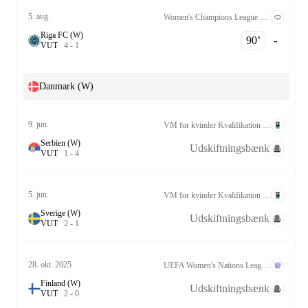
5. aug.
Women's Champions League Kvalifikation 2nd Round
Riga FC (W)
90‎’‎
-
V
U
T
4
-
1
Danmark (W)
9. jun.
VM for kvinder Kvalifikation UEFA League A Grp. 1
Serbien (W)
Udskiftningsbænk
V
U
T
1
-
4
5. jun.
VM for kvinder Kvalifikation UEFA League A Grp. 1
Sverige (W)
Udskiftningsbænk
V
U
T
2
-
1
28. okt. 2025
UEFA Women's Nations League A Kvalifikation
Finland (W)
Udskiftningsbænk
V
U
T
2
-
0