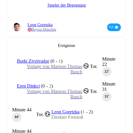
Spieler der Begegnung
Leon Goretzka
9,0
Bayern München
Ereignisse
Minute
Budu Zivzivadze
(
0
-
1
)
22
Vorlage von Marnon-Thomas
Tor.
Busch
22‎’‎
Minute
Eren Dinkçi
(
0
-
2
)
31
Vorlage von Marnon-Thomas
Tor.
Busch
31‎’‎
Minute 44
Leon Goretzka
(
1
-
2
)
Tor.
Direkter Freistoß
44‎’‎
Minute 44