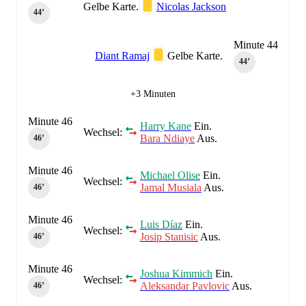
Gelbe Karte.
Nicolas Jackson
44‎’‎
Minute 44
Diant Ramaj
Gelbe Karte.
44‎’‎
+3 Minuten
Minute 46
Harry Kane
Ein.
Wechsel:
Bara Ndiaye
Aus.
46‎’‎
Minute 46
Michael Olise
Ein.
Wechsel:
Jamal Musiala
Aus.
46‎’‎
Minute 46
Luis Díaz
Ein.
Wechsel:
Josip Stanisic
Aus.
46‎’‎
Minute 46
Joshua Kimmich
Ein.
Wechsel:
Aleksandar Pavlovic
Aus.
46‎’‎