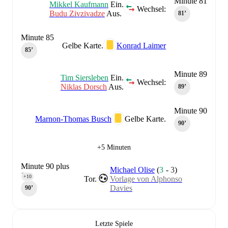
Minute 81
Mikkel Kaufmann
Ein.
Wechsel:
Budu Zivzivadze
Aus.
81‎’‎
Minute 85
Gelbe Karte.
Konrad Laimer
85‎’‎
Minute 89
Tim Siersleben
Ein.
Wechsel:
Niklas Dorsch
Aus.
89‎’‎
Minute 90
Marnon-Thomas Busch
Gelbe Karte.
90‎’‎
+5 Minuten
Minute 90 plus
Michael Olise
(
3
-
3
)
10
+10
Tor.
Vorlage von Alphonso
Davies
90‎’‎
Letzte Spiele