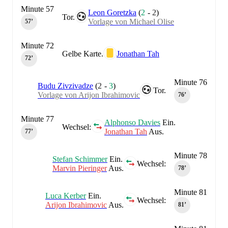
Minute 57
Leon Goretzka
(
2
-
2
)
Tor.
Vorlage von Michael Olise
57‎’‎
Minute 72
Gelbe Karte.
Jonathan Tah
72‎’‎
Minute 76
Budu Zivzivadze
(
2
-
3
)
Tor.
Vorlage von Arijon Ibrahimovic
76‎’‎
Minute 77
Alphonso Davies
Ein.
Wechsel:
Jonathan Tah
Aus.
77‎’‎
Minute 78
Stefan Schimmer
Ein.
Wechsel:
Marvin Pieringer
Aus.
78‎’‎
Minute 81
Luca Kerber
Ein.
Wechsel:
Arijon Ibrahimovic
Aus.
81‎’‎