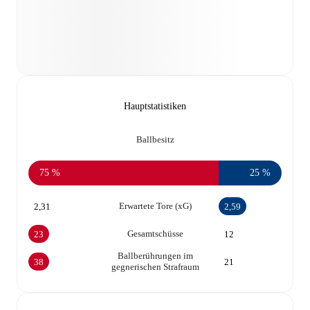
Hauptstatistiken
Ballbesitz
75 %
25 %
Erwartete Tore (xG)
2,31
2,59
Gesamtschüsse
23
12
Ballberührungen im
38
21
gegnerischen Strafraum