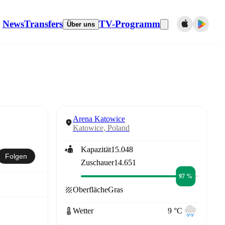
News
Transfers
TV-Programm
Über uns
Arena Katowice
Katowice, Poland
Kapazität
15.048
Folgen
Zuschauer
14.651
97 %
Oberfläche
Gras
Wetter
9 °C