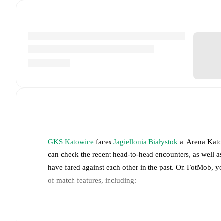
GKS Katowice
faces
Jagiellonia Białystok
at
Arena Kat
can check the recent head-to-head encounters, as well a
have fared against each other in the past. On FotMob, 
of match features, including:
Live updates: Every goal, card, substitution and key