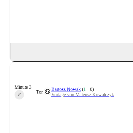
Minute 3
Bartosz Nowak
(
1
-
0
)
Tor.
Vorlage von Mateusz Kowalczyk
3‎’‎