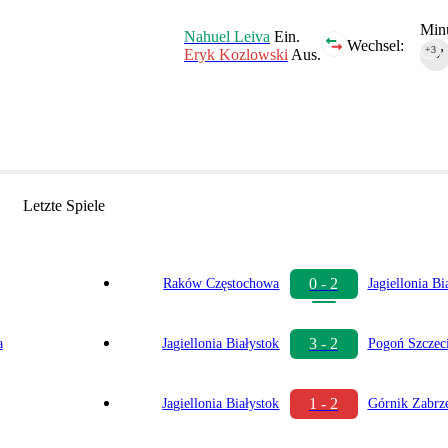
Minu
Nahuel Leiva
Ein.
Wechsel:
+3
Eryk Kozlowski
Aus.
90‎’‎
Letzte Spiele
0 - 2
Raków Częstochowa
Jagiellonia Bi
3 - 2
a
Jagiellonia Białystok
Pogoń Szczec
1 - 2
Jagiellonia Białystok
Górnik Zabrz