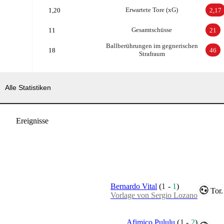
Erwartete Tore (xG)
1,20
2,17
Gesamtschüsse
11
21
Ballberührungen im gegnerischen
18
46
Strafraum
Alle Statistiken
Ereignisse
Bernardo Vital
(
1
-
1
)
Tor.
Vorlage von Sergio Lozano
Afimico Pululu
(
1
-
2
)