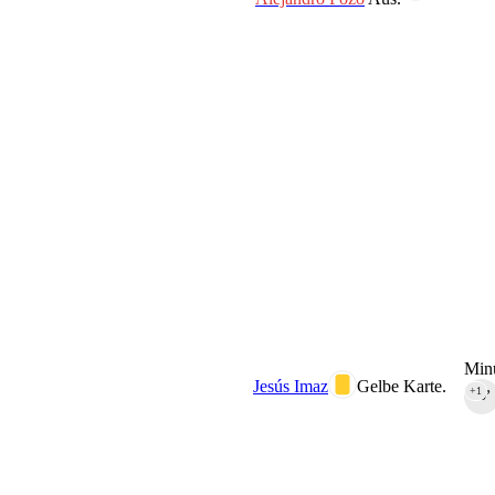
Minu
Jesús Imaz
Gelbe Karte.
+1
90‎’‎