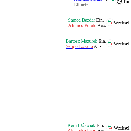
Tor.
Elfmeter
Samed Bazdar
Ein.
Wechsel:
Afimico Pululu
Aus.
Bartosz Mazurek
Ein.
Wechsel:
Sergio Lozano
Aus.
Kamil Józwiak
Ein.
Wechsel:
Alejandro Pozo
Aus.