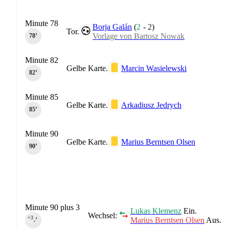
Minute 78
Borja Galán
(
2
-
2
)
Tor.
Vorlage von Bartosz Nowak
78‎’‎
Minute 82
Gelbe Karte.
Marcin Wasielewski
82‎’‎
Minute 85
Gelbe Karte.
Arkadiusz Jedrych
85‎’‎
Minute 90
Gelbe Karte.
Marius Berntsen Olsen
90‎’‎
Minute 90 plus 3
Lukas Klemenz
Ein.
Wechsel:
+3
Marius Berntsen Olsen
Aus.
90‎’‎