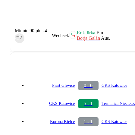
Minute 90 plus 4
Erik Jirka
Ein.
Wechsel:
+4
Borja Galán
Aus.
90‎’‎
0 - 0
Piast Gliwice
GKS Katowice
5 - 1
GKS Katowice
Termalica Nieciecz
1 - 1
Korona Kielce
GKS Katowice