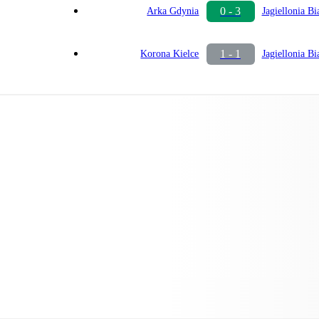
0 - 3
Arka Gdynia
Jagiellonia Bi
1 - 1
Korona Kielce
Jagiellonia Bi