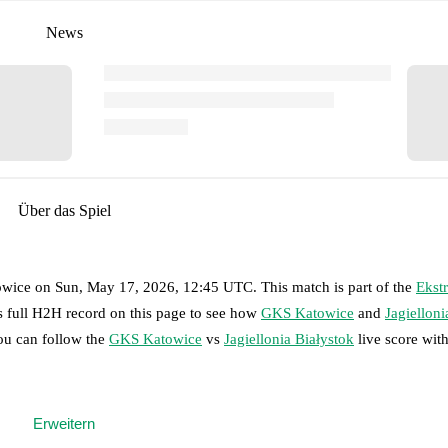
News
Über das Spiel
owice
on
Sun, May 17, 2026, 12:45 UTC
.
This match is part of the
Ekst
s full H2H record on this page to see how
GKS Katowice
and
Jagielloni
you can follow the
GKS Katowice
vs
Jagiellonia Białystok
live score with 
 moment instantly delivered on FotMob.
Erweitern