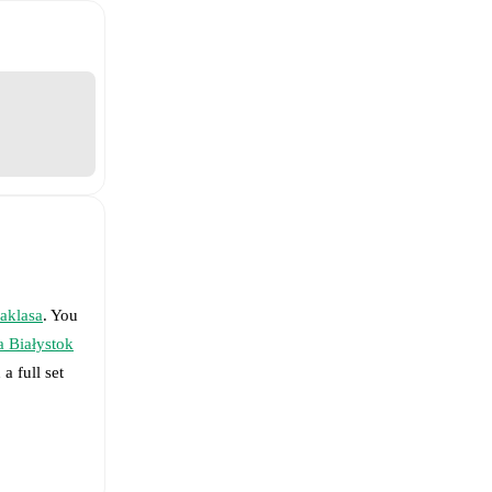
raklasa
. You
a Białystok
a full set