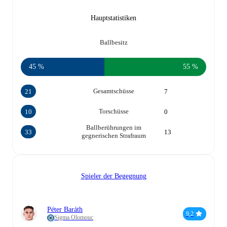
Hauptstatistiken
Ballbesitz
45 %
55 %
Gesamtschüsse
21
7
Torschüsse
10
0
Ballberührungen im
33
13
gegnerischen Strafraum
Spieler der Begegnung
Péter Baráth
9,2
Sigma Olomouc