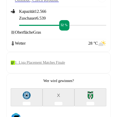
Olomouc, Czech Republic
Kapazität
12.566
Zuschauer
6.539
52 %
Oberfläche
Gras
Wetter
28 °C
1. Liga Placement Matches Finale
Wer wird gewinnen?
X