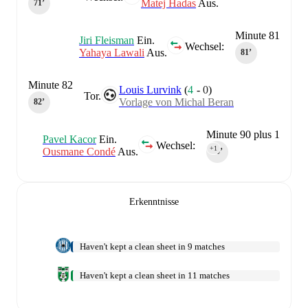
Matej Hadas
Aus.
71‎’‎
Minute 81
Jiri Fleisman
Ein.
Wechsel:
Yahaya Lawali
Aus.
81‎’‎
Minute 82
Louis Lurvink
(
4
-
0
)
Tor.
Vorlage von Michal Beran
82‎’‎
Minute 90 plus 1
Pavel Kacor
Ein.
Wechsel:
+1
Ousmane Condé
Aus.
90‎’‎
Erkenntnisse
Haven't kept a clean sheet in 9 matches
Haven't kept a clean sheet in 11 matches