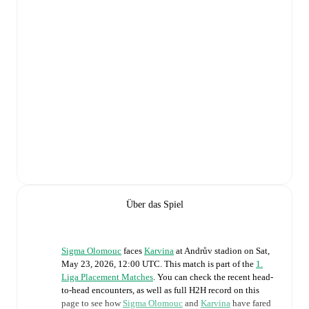
Über das Spiel
Sigma Olomouc
faces
Karvina
at
Andrův stadion
on
Sat,
May 23, 2026, 12:00 UTC
.
This match is part of the
1.
Liga Placement Matches
. You can check the recent head-
to-head encounters, as well as full H2H record on this
page to see how
Sigma Olomouc
and
Karvina
have fared