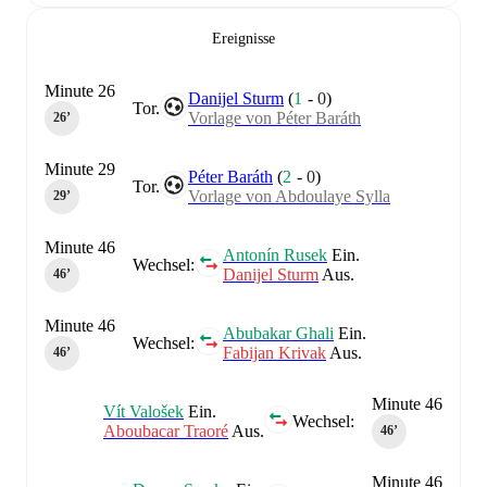
Ereignisse
Minute 26
Danijel Sturm
(
1
-
0
)
Tor.
Vorlage von Péter Baráth
26‎’‎
Minute 29
Péter Baráth
(
2
-
0
)
Tor.
Vorlage von Abdoulaye Sylla
29‎’‎
Minute 46
Antonín Rusek
Ein.
Wechsel:
Danijel Sturm
Aus.
46‎’‎
Minute 46
Abubakar Ghali
Ein.
Wechsel:
Fabijan Krivak
Aus.
46‎’‎
Minute 46
Vít Valošek
Ein.
Wechsel:
Aboubacar Traoré
Aus.
46‎’‎
Minute 46