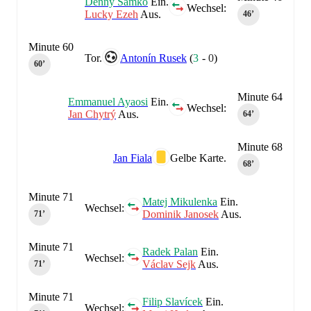
Denny Samko
Ein.
Wechsel:
Lucky Ezeh
Aus.
46‎’‎
Minute 60
Tor.
Antonín Rusek
(
3
-
0
)
60‎’‎
Minute 64
Emmanuel Ayaosi
Ein.
Wechsel:
Jan Chytrý
Aus.
64‎’‎
Minute 68
Jan Fiala
Gelbe Karte.
68‎’‎
Minute 71
Matej Mikulenka
Ein.
Wechsel:
Dominik Janosek
Aus.
71‎’‎
Minute 71
Radek Palan
Ein.
Wechsel:
Václav Sejk
Aus.
71‎’‎
Minute 71
Filip Slavícek
Ein.
Wechsel: