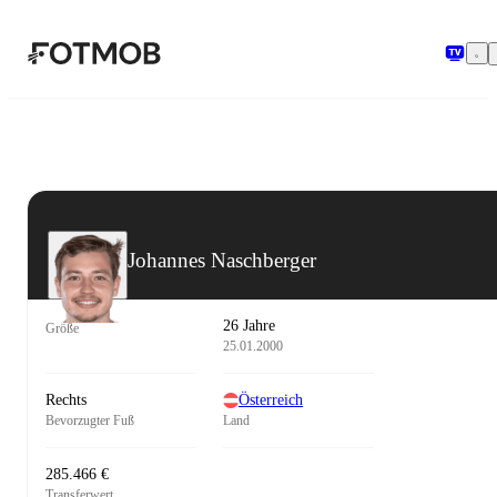
Zum Hauptinhalt springen
Johannes Naschberger
26 Jahre
Größe
25.01.2000
Rechts
Österreich
Bevorzugter Fuß
Land
285.466 €
Transferwert