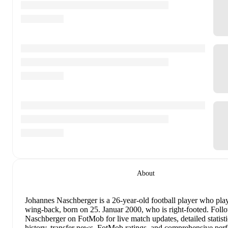
About
Johannes Naschberger
is a 26-year-old football player who play
wing-back
, born on 25. Januar 2000, who is right-footed
.
Follo
Naschberger on FotMob for live match updates, detailed statisti
history, transfer news, FotMob ratings, and comprehensive pe