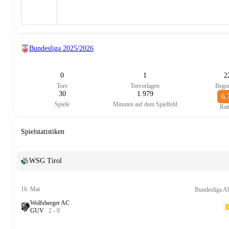
Bundesliga
2025/2026
0
1
2
Tore
Torvorlagen
Bego
30
1.979
6,
Spiele
Minuten auf dem Spielfeld
Rat
Spielstatistiken
WSG Tirol
16. Mai
Bundesliga A
Wolfsberger AC
G
U
V
2
-
0