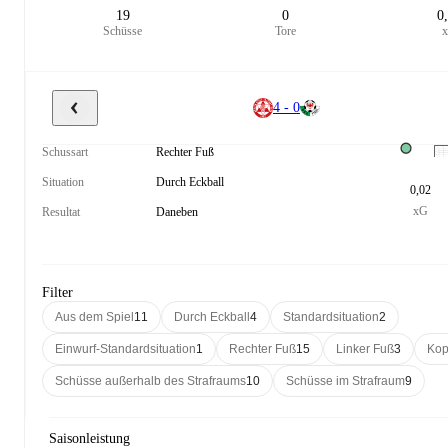
19
0
0
Schüsse
Tore
4 - 0
Schussart
Rechter Fuß
Situation
Durch Eckball
0,02
xG
Resultat
Daneben
Filter
Aus dem Spiel
11
Durch Eckball
4
Standardsituation
2
Einwurf-Standardsituation
1
Rechter Fuß
15
Linker Fuß
3
Kop
Schüsse außerhalb des Strafraums
10
Schüsse im Strafraum
9
Saisonleistung