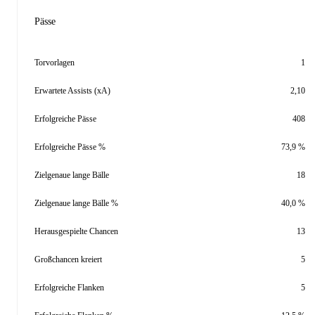
Pässe
Torvorlagen
1
Erwartete Assists (xA)
2,10
Erfolgreiche Pässe
408
Erfolgreiche Pässe %
73,9 %
Zielgenaue lange Bälle
18
Zielgenaue lange Bälle %
40,0 %
Herausgespielte Chancen
13
Großchancen kreiert
5
Erfolgreiche Flanken
5