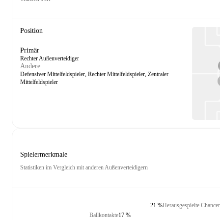
Position
Primär
Rechter Außenverteidiger
Andere
Defensiver Mittelfeldspieler, Rechter Mittelfeldspieler, Zentraler
Mittelfeldspieler
Spielermerkmale
Statistiken im Vergleich mit anderen Außenverteidigern
21 %
Herausgespielte Chance
Ballkontakte
17 %