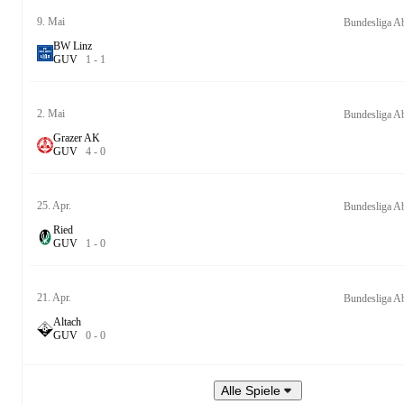
9. Mai
Bundesliga A
BW Linz
G
U
V
1
-
1
2. Mai
Bundesliga A
Grazer AK
G
U
V
4
-
0
25. Apr.
Bundesliga A
Ried
G
U
V
1
-
0
21. Apr.
Bundesliga A
Altach
G
U
V
0
-
0
Alle Spiele