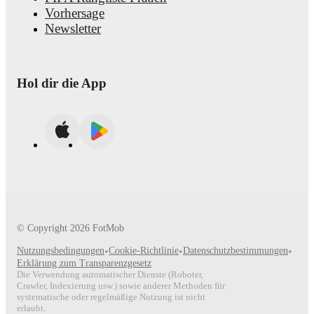
Vorhersage
Newsletter
Hol dir die App
© Copyright
2026
FotMob
Nutzungsbedingungen
•
Cookie-Richtlinie
•
Datenschutzbestimmungen
•
Erklärung zum Transparenzgesetz
Die Verwendung automatischer Dienste (Roboter,
Crawler, Indexierung usw.) sowie anderer Methoden für
systematische oder regelmäßige Nutzung ist nicht
erlaubt.