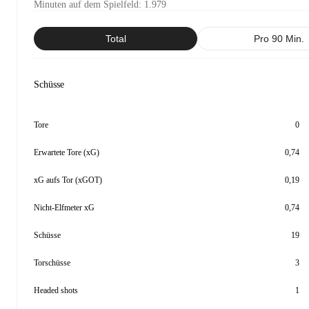
Minuten auf dem Spielfeld
:
1.979
Total
Pro 90 Min.
Schüsse
Tore
0
Erwartete Tore (xG)
0,74
xG aufs Tor (xGOT)
0,19
Nicht-Elfmeter xG
0,74
Schüsse
19
Torschüsse
3
Headed shots
1