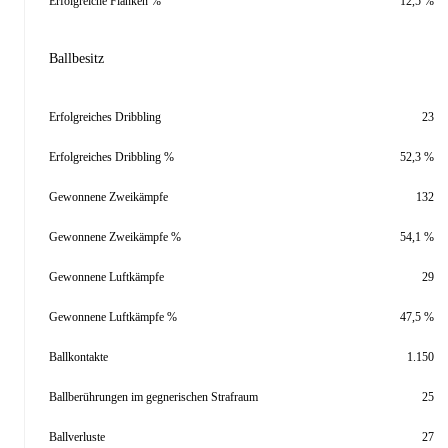
Erfolgreiche Flanken %
12,5 %
Ballbesitz
Erfolgreiches Dribbling
23
Erfolgreiches Dribbling %
52,3 %
Gewonnene Zweikämpfe
132
Gewonnene Zweikämpfe %
54,1 %
Gewonnene Luftkämpfe
29
Gewonnene Luftkämpfe %
47,5 %
Ballkontakte
1.150
Ballberührungen im gegnerischen Strafraum
25
Ballverluste
27