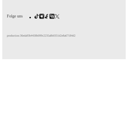
Folge uns
production:36eda93b4438b099c2235a8b0351d2e8a67184d2