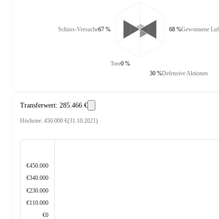
Schuss-Versuche
67 %
68 %
Gewonnene Luf
Tore
0 %
30 %
Defensive Aktionen
Transferwert
:
285.466 €
Höchster
:
450.000 €
(
31.10.2021
)
€450.000
€340.000
€230.000
€110.000
€0