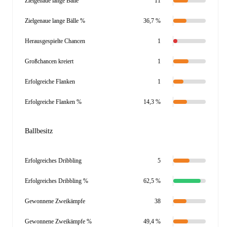
Zielgenaue lange Bälle
11
Zielgenaue lange Bälle %
36,7 %
Herausgespielte Chancen
1
Großchancen kreiert
1
Erfolgreiche Flanken
1
Erfolgreiche Flanken %
14,3 %
Ballbesitz
Erfolgreiches Dribbling
5
Erfolgreiches Dribbling %
62,5 %
Gewonnene Zweikämpfe
38
Gewonnene Zweikämpfe %
49,4 %