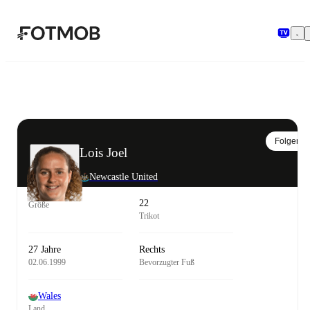
Zum Hauptinhalt springen
Folgen
Lois Joel
Newcastle United
22
Größe
Trikot
27 Jahre
Rechts
02.06.1999
Bevorzugter Fuß
Wales
Land