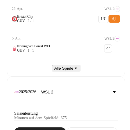
26. Apr.
WSL 2
Bristol City
13‎’‎
6,1
G
U
V
2
-
1
5. Apr.
WSL 2
Nottingham Forest WFC
4‎’‎
-
G
U
V
1
-
1
Alle Spiele
2025/2026
Saisonleistung
Minuten auf dem Spielfeld
:
675