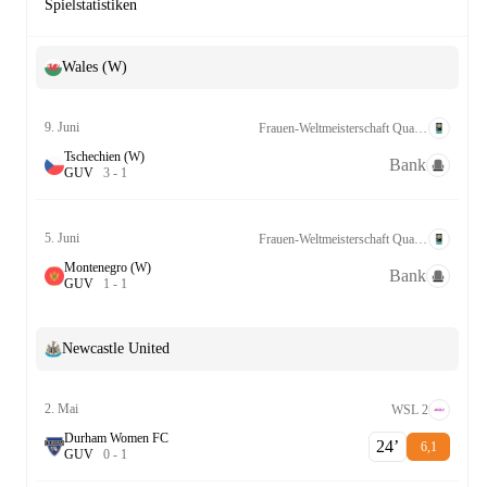
Spielstatistiken
Wales (W)
9. Juni
Frauen-Weltmeisterschaft Qualifikation UEFA League B Grp. 1
Tschechien (W)
Bank
G
U
V
3
-
1
5. Juni
Frauen-Weltmeisterschaft Qualifikation UEFA League B Grp. 1
Montenegro (W)
Bank
G
U
V
1
-
1
Newcastle United
2. Mai
WSL 2
Durham Women FC
24‎’‎
6,1
G
U
V
0
-
1