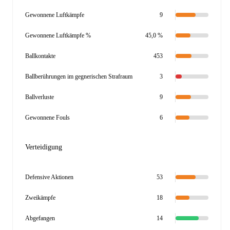
Gewonnene Luftkämpfe
9
Gewonnene Luftkämpfe %
45,0 %
Ballkontakte
453
Ballberührungen im gegnerischen Strafraum
3
Ballverluste
9
Gewonnene Fouls
6
Verteidigung
Defensive Aktionen
53
Zweikämpfe
18
Abgefangen
14