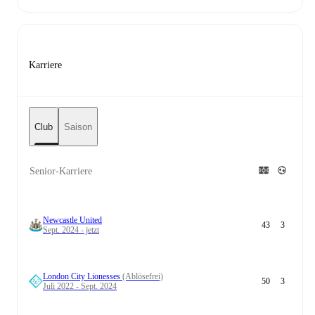
Karriere
Club
Saison
Senior-Karriere
Newcastle United
43
3
Sept. 2024 - jetzt
London City Lionesses
(Ablösefrei)
50
3
Juli 2022 - Sept. 2024