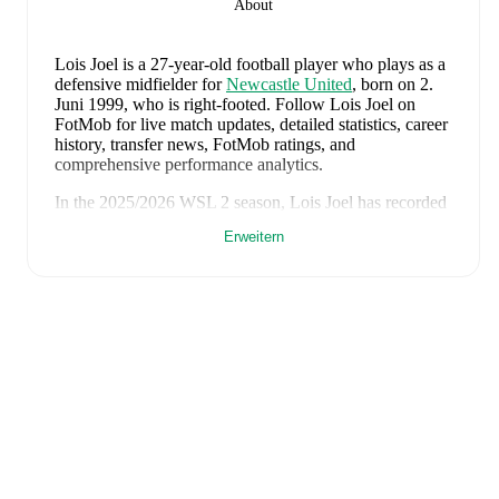
About
Lois Joel
is a 27-year-old football player who plays as a
defensive midfielder
for
Newcastle United
, born on 2.
Juni 1999, who is right-footed
.
Follow Lois Joel on
FotMob for live match updates, detailed statistics, career
history, transfer news, FotMob ratings, and
comprehensive performance analytics.
In the
2025/2026
WSL 2
season,
Lois Joel
has recorded
1 goal, 1 assist, 675 minutes, an average FotMob rating
Erweitern
of 6.64, 1 yellow card
.
Lois Joel
's
10
most recent matches are shown below.
Visit each match page for full details including lineups,
match events, and advanced statistics:
9. Juni 2026
:
3
-
1
win
at home vs
Czechia (W)
(
unused substitute
)
5. Juni 2026
:
1
-
1
draw
away at
Montenegro (W)
(
unused substitute
)
2. Mai 2026
:
0
-
1
loss
at home vs
Durham Women
FC
(
24 minutes
,
6.1 FotMob rating
)
26. April 2026
:
1
-
2
loss
away at
Bristol City
(
13