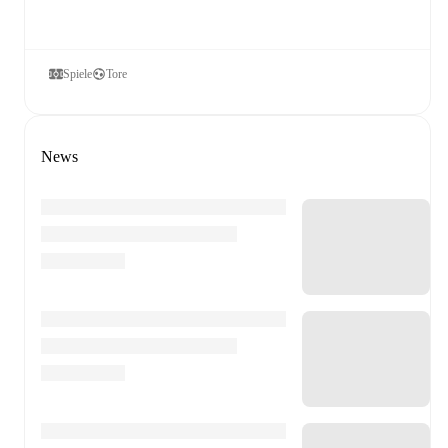
Spiele
Tore
News