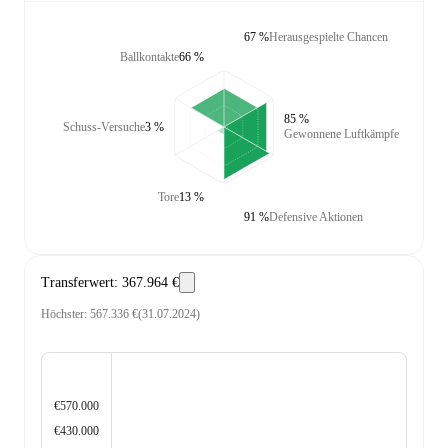
67 %
Herausgespielte Chancen
Ballkontakte
66 %
85 %
Schuss-Versuche
3 %
Gewonnene Luftkämpfe
Tore
13 %
91 %
Defensive Aktionen
Transferwert
:
367.964 €
Höchster
:
567.336 €
(
31.07.2024
)
€570.000
€430.000