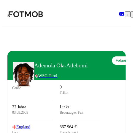
Zum Hauptinhalt springen
Folgen
Ademola Ola-Adebomi
WSG Tirol
9
Größe
Trikot
22 Jahre
Links
03.09.2003
Bevorzugter Fuß
England
367.964 €
Land
Transferwert