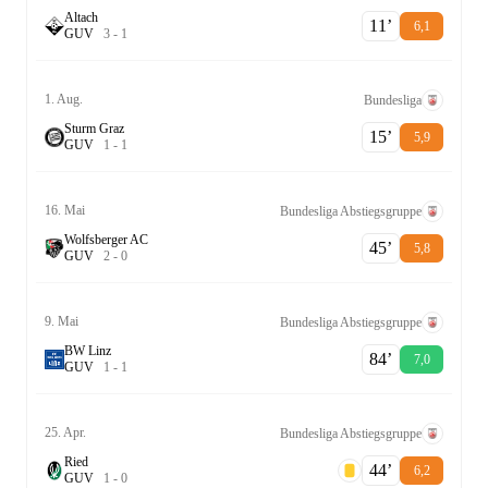
Altach
11‎’‎
6,1
G
U
V
3
-
1
1. Aug.
Bundesliga
Sturm Graz
15‎’‎
5,9
G
U
V
1
-
1
16. Mai
Bundesliga Abstiegsgruppe
Wolfsberger AC
45‎’‎
5,8
G
U
V
2
-
0
9. Mai
Bundesliga Abstiegsgruppe
BW Linz
84‎’‎
7,0
G
U
V
1
-
1
25. Apr.
Bundesliga Abstiegsgruppe
Ried
44‎’‎
6,2
G
U
V
1
-
0