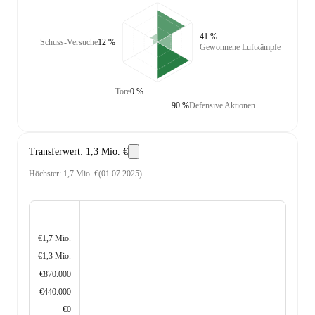
41 %
Schuss-Versuche
12 %
Gewonnene Luftkämpfe
Tore
0 %
90 %
Defensive Aktionen
Transferwert
:
1,3 Mio. €
Höchster
:
1,7 Mio. €
(
01.07.2025
)
€1,7 Mio.
€1,3 Mio.
€870.000
€440.000
€0