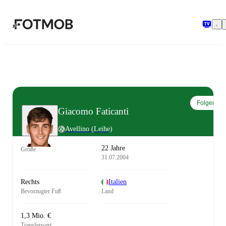
Zum Hauptinhalt springen
Folgen
Giacomo Faticanti
Avellino
(Leihe)
22 Jahre
Größe
31.07.2004
Rechts
Italien
Bevorzugter Fuß
Land
1,3 Mio. €
Transferwert