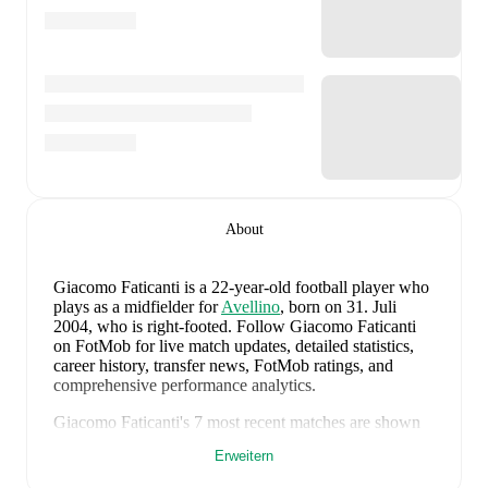
About
Giacomo Faticanti
is a 22-year-old football player who
plays as a midfielder
for
Avellino
, born on 31. Juli
2004, who is right-footed
.
Follow Giacomo Faticanti
on FotMob for live match updates, detailed statistics,
career history, transfer news, FotMob ratings, and
comprehensive performance analytics.
Giacomo Faticanti
's
7
most recent matches are shown
below. Visit each match page for full details including
Erweitern
lineups, match events, and advanced statistics: