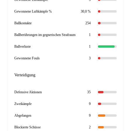
Gewonnene Luftkämpfe %
30,0 %
Ballkontakte
254
Ballberührungen im gegnerischen Strafraum
1
Ballverluste
1
Gewonnene Fouls
3
Verteidigung
Defensive Aktionen
35
Zweikämpfe
9
Abgefangen
9
Blockierte Schüsse
2