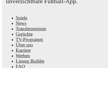
unverzichtbare Fußball-App.
matches, goals, and other key events.
Spiele
News
Transferzentrum
Gerüchte
TV-Programm
Über uns
Karriere
Werben
Lineup Builder
FAQ
FIFA Rangliste Männer
FIFA Rangliste Frauen
Vorhersage
Newsletter
Hol dir die App