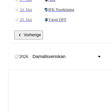
24. Mai
IFK Norrköping
20. Mai
Växjö DFF
Vorherige
2026