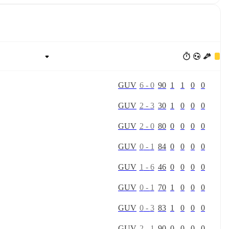
G
U
V
6
-
0
90
1
1
0
0
G
U
V
2
-
3
30
1
0
0
0
G
U
V
2
-
0
80
0
0
0
0
G
U
V
0
-
1
84
0
0
0
0
G
U
V
1
-
6
46
0
0
0
0
G
U
V
0
-
1
70
1
0
0
0
G
U
V
0
-
3
83
1
0
0
0
G
U
V
2
-
1
90
0
0
0
0