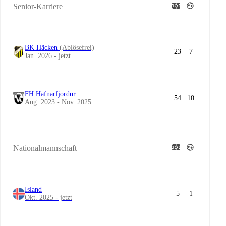
Senior-Karriere
BK Häcken
(Ablösefrei)
23
7
Jan. 2026 - jetzt
FH Hafnarfjordur
54
10
Aug. 2023 - Nov. 2025
Nationalmannschaft
Island
5
1
Okt. 2025 - jetzt