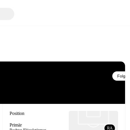
Folgen
Position
Primär
RA