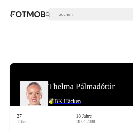
Zum Hauptinhalt springen
Thelma Pálmadóttir
BK Häcken
27
18 Jahre
Trikot
18.04.2008