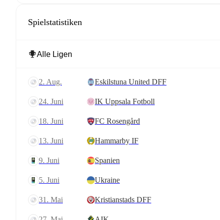
Spielstatistiken
2. Aug.
Eskilstuna United DFF
24. Juni
IK Uppsala Fotboll
18. Juni
FC Rosengård
13. Juni
Hammarby IF
9. Juni
Spanien
5. Juni
Ukraine
31. Mai
Kristianstads DFF
27. Mai
AIK