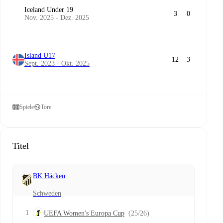
Iceland Under 19
3
0
Nov. 2025 - Dez. 2025
Island U17
12
3
Sept. 2023 - Okt. 2025
Spiele
Tore
Titel
BK Häcken
Schweden
1
UEFA Women's Europa Cup
(25/26)