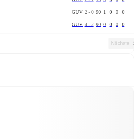
G
U
V
2
-
0
90
1
0
0
0
G
U
V
4
-
2
90
0
0
0
0
Nächste