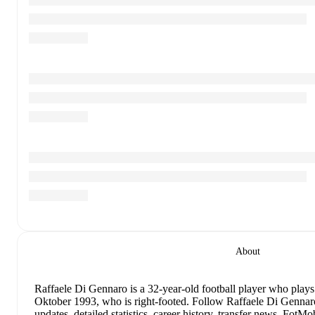
About
Raffaele Di Gennaro
is a 32-year-old football player who plays
Oktober 1993, who is right-footed
.
Follow Raffaele Di Gennaro
updates, detailed statistics, career history, transfer news, Fot