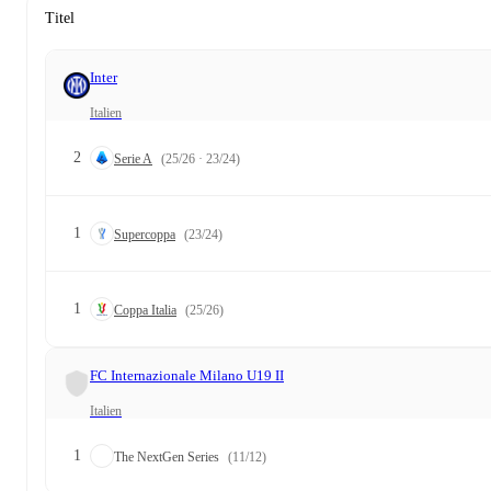
Titel
Inter
Italien
2
Serie A
(25/26 · 23/24)
1
Supercoppa
(23/24)
1
Coppa Italia
(25/26)
FC Internazionale Milano U19 II
Italien
1
The NextGen Series
(11/12)