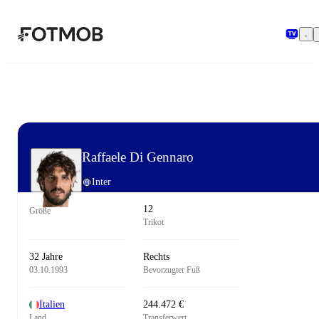
Zum Hauptinhalt springen
Raffaele Di Gennaro
Inter
12
Größe
Trikot
32 Jahre
Rechts
03.10.1993
Bevorzugter Fuß
Italien
244.472 €
Land
Transferwert