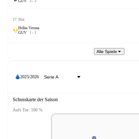
G
U
V
3
-
3
17. Mai
Hellas Verona
G
U
V
1
-
1
Alle Spiele
2025/2026
Schusskarte der Saison
Aufs Tor: 100 %