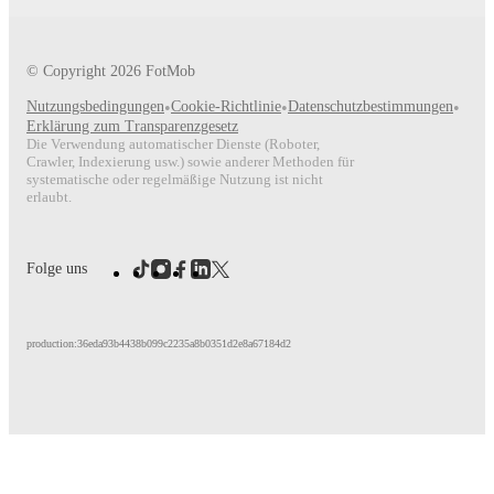
Raffaele Di Gennaro
has competed in
Serie A
,
Coppa Italia
,
a
FotMob provides comprehensive coverage including standings, f
© Copyright
2026
FotMob
detailed team statistics.
Nutzungsbedingungen
•
Cookie-Richtlinie
•
Datenschutzbestimmungen
•
FotMob provides comprehensive coverage of
Raffaele Di Gen
Erklärung zum Transparenzgesetz
match-by-match ratings, transfer history, market value trends, 
Die Verwendung automatischer Dienste (Roboter,
analytics.
Follow Raffaele Di Gennaro to receive notifications
Crawler, Indexierung usw.) sowie anderer Methoden für
and other key events.
systematische oder regelmäßige Nutzung ist nicht
erlaubt.
Folge uns
production:36eda93b4438b099c2235a8b0351d2e8a67184d2