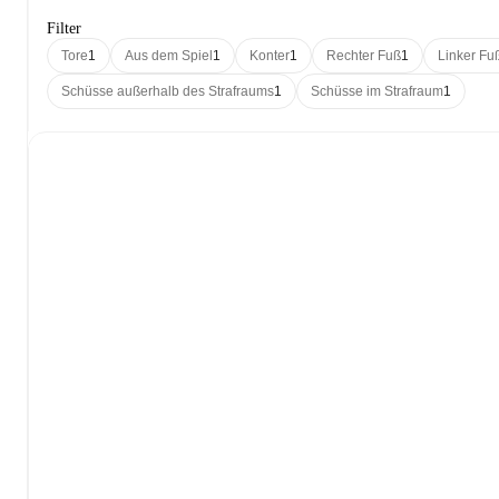
Filter
Tore
1
Aus dem Spiel
1
Konter
1
Rechter Fuß
1
Linker Fu
Schüsse außerhalb des Strafraums
1
Schüsse im Strafraum
1