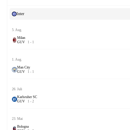
Inter
5. Aug.
Milan
G
U
V
1
-
1
1. Aug.
Man City
G
U
V
1
-
1
26. Juli
Karlsruher SC
G
U
V
1
-
2
23. Mai
Bologna