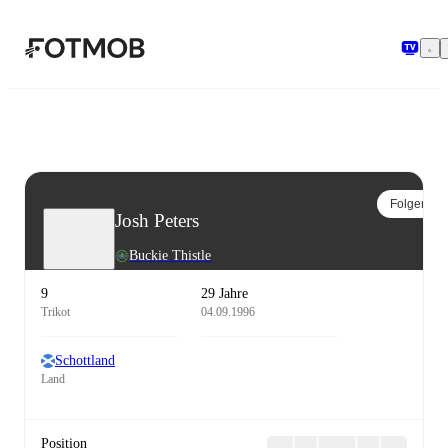
Zum Hauptinhalt springen
Folgen
Josh Peters
Buckie Thistle
9
29 Jahre
Trikot
04.09.1996
Schottland
Land
Position