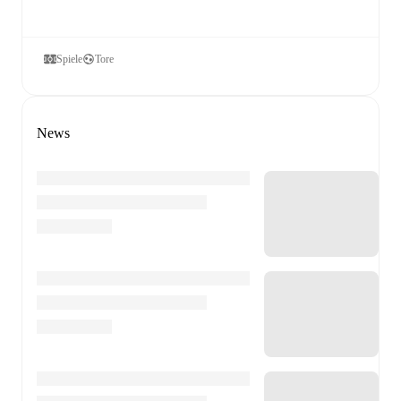
Spiele
Tore
News