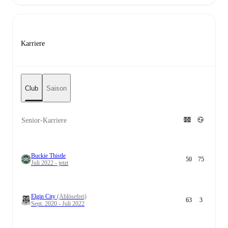
Karriere
Club
Saison
Senior-Karriere
Buckie Thistle
50
75
Juli 2022 - jetzt
Elgin City
(Ablösefrei)
63
3
Sept. 2020 - Juli 2022