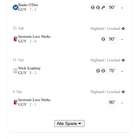
Banks O'Dee
90‎’‎
-
G
U
V
7
-
2
25. Juli
Highland / Lowland
Inverurie Loco Works
90‎’‎
-
G
U
V
2
-
0
11. Apr.
Highland / Lowland
Wick Academy
76‎’‎
-
G
U
V
0
-
3
4. Apr.
Highland / Lowland
Inverurie Loco Works
90‎’‎
-
G
U
V
2
-
1
Alle Spiele