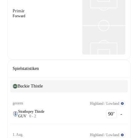
Primär
Forward
Spielstatistiken
Buckie Thistle
gestern
Highland / Lowland
Strathspey Thistle
90‎’‎
-
G
U
V
0
-
2
1. Aug.
Highland / Lowland