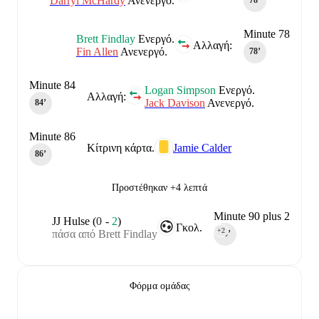
Darryl McHardy
Ανενεργό.
78‎’‎
Minute 78
Brett Findlay
Ενεργό.
Αλλαγή:
Fin Allen
Ανενεργό.
78‎’‎
Minute 84
Logan Simpson
Ενεργό.
Αλλαγή:
Jack Davison
Ανενεργό.
84‎’‎
Minute 86
Κίτρινη κάρτα.
Jamie Calder
86‎’‎
Προστέθηκαν +4 λεπτά
Minute 90 plus 2
JJ Hulse
(
0
-
2
)
Γκολ.
+2
πάσα από Brett Findlay
90‎’‎
Φόρμα ομάδας