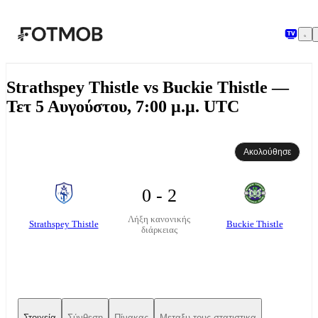
Μετάβαση στο κύριο περιεχόμενο
Strathspey Thistle vs Buckie Thistle —
Τετ 5 Αυγούστου, 7:00 μ.μ. UTC
Ακολούθησε
0 - 2
Λήξη κανονικής
Strathspey Thistle
Buckie Thistle
διάρκειας
Στοιχεία
Σύνθεση
Πίνακας
Μεταξυ τους στατιστικα