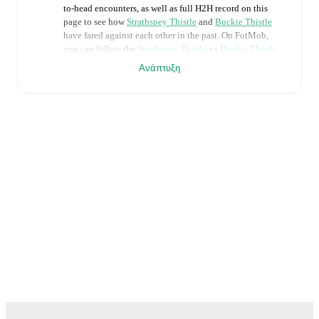
to-head encounters, as well as full H2H record on this
page to see how
Strathspey Thistle
and
Buckie Thistle
have fared against each other in the past. On FotMob,
you can follow the
Strathspey Thistle
vs
Buckie Thistle
live score with a full set of match features, including:
Ανάπτυξη
Live updates: Every goal, card, substitution and key
moment instantly delivered on FotMob.
Real-time extensive stats powered by Opta:
Possession, shots, corners, big chances created, xG,
momentum, and shot maps.
The lineups are:
Strathspey Thistle
(4-4-2)
:
Ross Laidlaw
-
Tom Kelly
,
Ryan McRitchie
,
Jamie Calder
,
Liam Shewan
-
Andrew Greig
,
Kevin Fraser
,
Jack Davison
,
Josh Race
-
Shaun Morrison
,
Robbie Thompson
.
Buckie Thistle
(3-5-2)
:
Sean McIntosh
-
Ryan Fyffe
,
Innes McKay
,
Sam Morrison
-
JJ Hulse
,
Ryan Sewell
,
Fraser Robertson
,
Darryl McHardy
,
Marcus Goodall
-
Fin Allen
,
Josh Peters
.