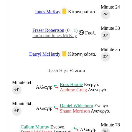
Minute 24
Innes McKay
Κίτρινη κάρτα.
24‎’‎
Minute 33
Fraser Robertson
(
0
-
1
)
Γκολ.
πάσα από Innes McKay
33‎’‎
Minute 35
Darryl McHardy
Κίτρινη κάρτα.
35‎’‎
Προστέθηκε +1 λεπτό
Minute 64
Ross Hardie
Ενεργό.
Αλλαγή:
Andrew Greig
Ανενεργό.
64‎’‎
Minute 64
Daniel Whitehorn
Ενεργό.
Αλλαγή:
Shaun Morrison
Ανενεργό.
64‎’‎
Minute 78
Callum Murray
Ενεργό.
Αλλαγή: