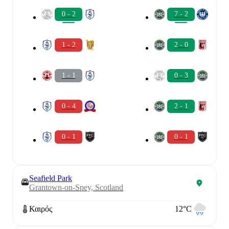
0 - 2
7 - 2
1 - 2
2 - 0
1 - 1
0 - 3
0 - 4
2 - 1
0 - 1
0 - 1
Seafield Park
Grantown-on-Spey, Scotland
Καιρός
12°C