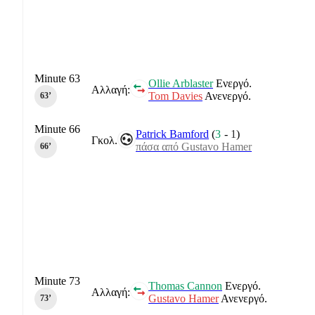
Minute 63
Ollie Arblaster
Ενεργό.
Αλλαγή:
Tom Davies
Ανενεργό.
63‎’‎
Minute 66
Patrick Bamford
(
3
-
1
)
Γκολ.
πάσα από Gustavo Hamer
66‎’‎
Minute 73
Thomas Cannon
Ενεργό.
Αλλαγή:
Gustavo Hamer
Ανενεργό.
73‎’‎