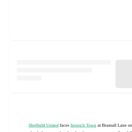
Sheffield United
faces
Ipswich Town
at
Bramall Lane
o