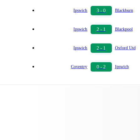
3 - 0
Ipswich
Blackburn
2 - 1
Ipswich
Blackpool
2 - 1
Ipswich
Oxford Utd
0 - 2
Coventry
Ipswich