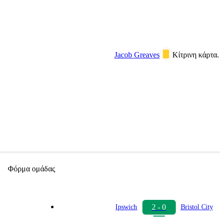
Jacob Greaves
Κίτρινη κάρτα.
Φόρμα ομάδας
2 - 0
Ipswich
Bristol City