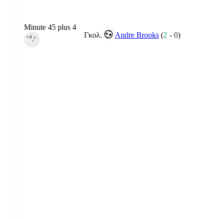
Minute 45 plus 4
Γκολ.
Andre Brooks
(
2
-
0
)
+4
45‎’‎