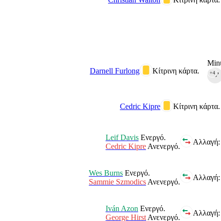
Minu
Darnell Furlong
Κίτρινη κάρτα.
+4
45‎’‎
Cedric Kipre
Κίτρινη κάρτα.
Leif Davis
Ενεργό.
Αλλαγή:
Cedric Kipre
Ανενεργό.
Wes Burns
Ενεργό.
Αλλαγή:
Sammie Szmodics
Ανενεργό.
Iván Azon
Ενεργό.
Αλλαγή:
George Hirst
Ανενεργό.