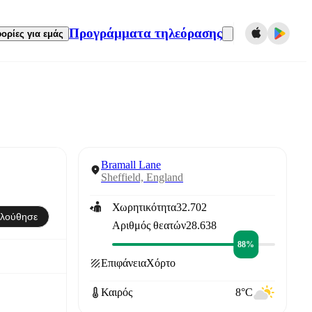
Προγράμματα τηλεόρασης
ορίες για εμάς
Bramall Lane
Sheffield, England
Χωρητικότητα
32.702
λούθησε
Αριθμός θεατών
28.638
88%
Επιφάνεια
Χόρτο
Καιρός
8°C