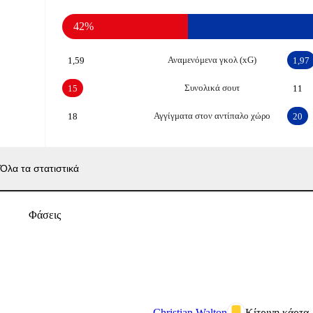
42%
Αναμενόμενα γκολ (xG)
1,59
1,97
Συνολικά σουτ
15
11
Αγγίγματα στον αντίπαλο χώρο
18
20
Όλα τα στατιστικά
Φάσεις
Christian Walton
Κίτρινη κάρτα.