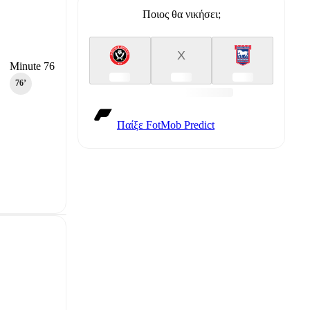
Ποιος θα νικήσει;
X
Minute 76
76‎’‎
Παίξε FotMob Predict