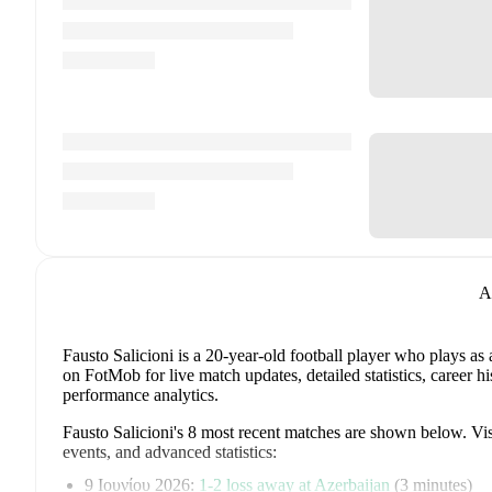
A
Fausto Salicioni
is a 20-year-old football player who plays as
on FotMob for live match updates, detailed statistics, career 
performance analytics.
Fausto Salicioni
's
8
most recent matches are shown below. Visit
events, and advanced statistics:
9 Ιουνίου 2026
:
1
-
2
loss
away at
Azerbaijan
(
3 minutes
)