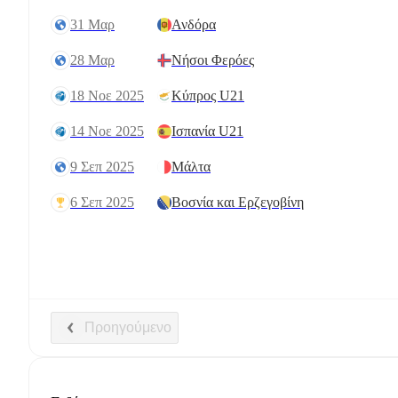
31 Μαρ
Ανδόρα
28 Μαρ
Νήσοι Φερόες
18 Νοε 2025
Κύπρος U21
14 Νοε 2025
Ισπανία U21
9 Σεπ 2025
Μάλτα
6 Σεπ 2025
Βοσνία και Ερζεγοβίνη
Προηγούμενο