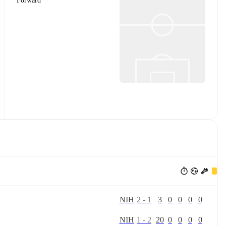
Forward
Ν
Ι
Η
2
-
1
3
0
0
0
0
Ν
Ι
Η
1
-
2
20
0
0
0
0