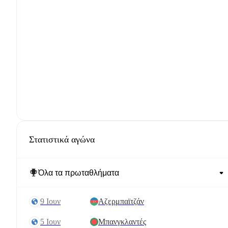
Στατιστικά αγώνα
9 Ιουν
Αζερμπαϊτζάν
5 Ιουν
Μπανγκλαντές