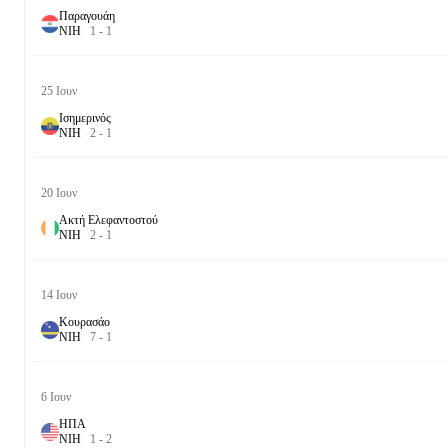
Παραγουάη
Ν
Ι
Η
1
-
1
25 Ιουν
Ισημερινός
Ν
Ι
Η
2
-
1
20 Ιουν
Ακτή Ελεφαντοστού
Ν
Ι
Η
2
-
1
14 Ιουν
Κουρασάο
Ν
Ι
Η
7
-
1
6 Ιουν
ΗΠΑ
Ν
Ι
Η
1
-
2