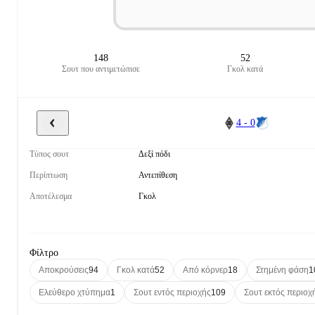
148
52
Σουτ που αντιμετώπισε
Γκολ κατά
4 - 0
Τύπος σουτ
Δεξί πόδι
Περίπτωση
Αντεπίθεση
Αποτέλεσμα
Γκολ
Φίλτρο
Αποκρούσεις
94
Γκολ κατά
52
Από κόρνερ
18
Στημένη φάση
1
Ελεύθερο χτύπημα
1
Σουτ εντός περιοχής
109
Σουτ εκτός περιοχ