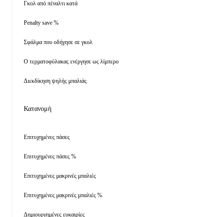
Γκολ από πέναλτι κατά
Penalty save %
Σφάλμα που οδήγησε σε γκολ
Ο τερματοφύλακας ενέργησε ως λίμπερο
Διεκδίκηση ψηλής μπαλιάς
Κατανομή
Επιτυχημένες πάσες
Επιτυχημένες πάσες %
Επιτυχημένες μακρινές μπαλιές
Επιτυχημένες μακρινές μπαλιές %
Δημιουργημένες ευκαιρίες