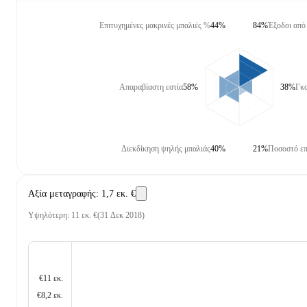
Επιτυχημένες μακρινές μπαλιές %
44%
84%
Έξοδοι από 
Απαραβίαστη εστία
58%
38%
Γκο
Διεκδίκηση ψηλής μπαλιάς
40%
21%
Ποσοστό επ
Αξία μεταγραφής
:
1,7 εκ. €
Υψηλότερη
:
11 εκ. €
(
31 Δεκ 2018
)
€11 εκ.
€8,2 εκ.