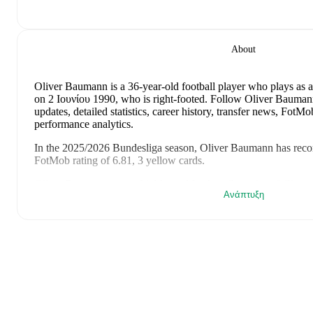
About
Oliver Baumann
is a 36-year-old football player who plays as 
on 2 Ιουνίου 1990, who is right-footed
.
Follow Oliver Baumann
updates, detailed statistics, career history, transfer news, Fot
performance analytics.
In the
2025/2026
Bundesliga
season,
Oliver Baumann
has reco
FotMob rating of 6.81, 3 yellow cards
.
Oliver Baumann
scores highly on
Matches
,
Started
,
and
Clean 
Ανάπτυξη
the
Bundesliga
.
Oliver Baumann
's
10
most recent matches are shown below. Vis
details including lineups, match events, and advanced statistics:
29 Ιουνίου 2026
:
1
-
1
draw
at home vs
Paraguay
(
unused sub
25 Ιουνίου 2026
:
1
-
2
loss
away at
Ecuador
(
unused substitu
20 Ιουνίου 2026
:
2
-
1
win
at home vs
Ivory Coast
(
unused su
14 Ιουνίου 2026
:
7
-
1
win
at home vs
Curacao
(
unused subst