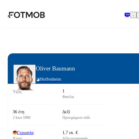
Μετάβαση στο κύριο περιεχόμενο
Oliver Baumann
Hoffenheim
1
Ύψος
Φανέλα
36 έτη
Δεξί
2 Ιουν 1990
Προτιμώμενο πόδι
Γερμανία
1,7 εκ. €
Χώρα
Αξία μεταγραφής