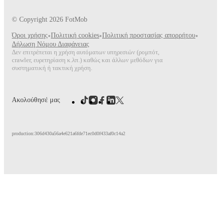
© Copyright
2026
FotMob
Όροι χρήσης
•
Πολιτική cookies
•
Πολιτική προστασίας απορρήτου
•
Δήλωση Νόμου Διαφάνειας
Δεν επιτρέπεται η χρήση αυτόματων υπηρεσιών (ρομπότ,
crawler, ευρετηρίαση κ.λπ.) καθώς και άλλων μεθόδων για
συστηματική ή τακτική χρήση.
Ακολούθησέ μας
production:306d430a56a4e621a6fde71ec0d0f433af0c14a2