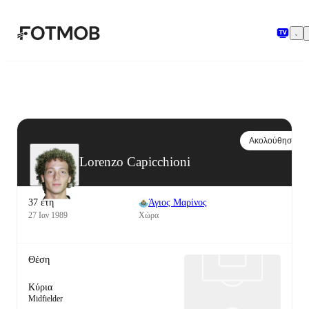
Μετάβαση στο κύριο περιεχόμενο
Ακολούθησε
Lorenzo Capicchioni
37 έτη
Άγιος Μαρίνος
27 Ιαν 1989
Χώρα
Θέση
Κύρια
Midfielder