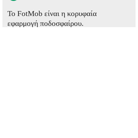
Το FotMob είναι η κορυφαία
εφαρμογή ποδοσφαίρου.
Αγώνες
Ειδήσεις
Κέντρο μεταγραφών
Φήμες
Προγράμματα τηλεόρασης
Πληροφορίες για εμάς
Καριέρες
Διαφημίστε
Lineup Builder
FAQ
Κατατάξεις FIFA ανδρών
Κατατάξεις FIFA γυναικών
Προβλέψεις
Ενημερωτικό δελτίο