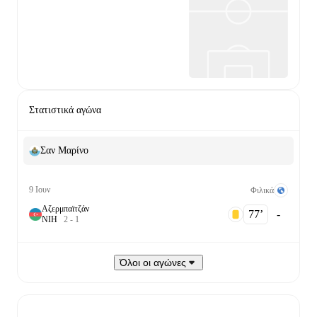
Στατιστικά αγώνα
Σαν Μαρίνο
9 Ιουν
Φιλικά
Αζερμπαϊτζάν
77‎’‎
-
Ν
Ι
Η
2
-
1
Όλοι οι αγώνες