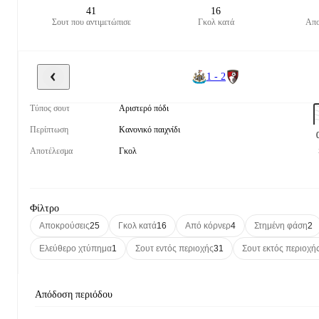
41
16
Σουτ που αντιμετώπισε
Γκολ κατά
Απο
1 - 2
Τύπος σουτ
Αριστερό πόδι
Περίπτωση
Κανονικό παιχνίδι
Αποτέλεσμα
Γκολ
Φίλτρο
Αποκρούσεις
25
Γκολ κατά
16
Από κόρνερ
4
Στημένη φάση
2
Ελεύθερο χτύπημα
1
Σουτ εντός περιοχής
31
Σουτ εκτός περιοχή
Απόδοση περιόδου