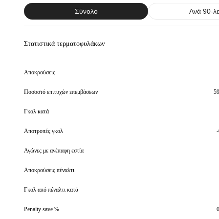
Σύνολο
Ανά 90-λ
Στατιστικά τερματοφυλάκων
Αποκρούσεις
Ποσοστό επιτυχών επεμβάσεων
5
Γκολ κατά
Αποτροπές γκολ
-
Αγώνες με ανέπαφη εστία
Αποκρούσεις πέναλτι
Γκολ από πέναλτι κατά
Penalty save %