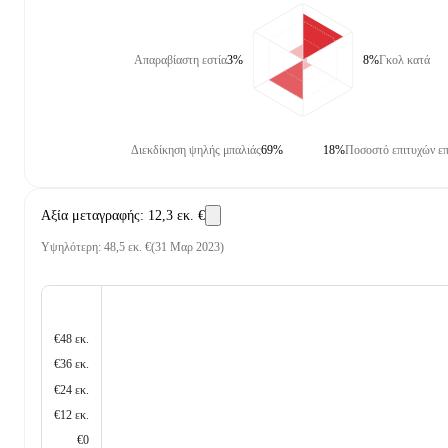
Απαραβίαστη εστία
3%
8%
Γκολ κατά
Διεκδίκηση ψηλής μπαλιάς
69%
18%
Ποσοστό επιτυχών ε
Αξία μεταγραφής
:
12,3 εκ. €
Υψηλότερη
:
48,5 εκ. €
(
31 Μαρ 2023
)
€48 εκ.
€36 εκ.
€24 εκ.
€12 εκ.
€0