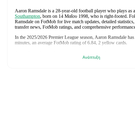
Aaron Ramsdale
is a 28-year-old football player who plays as 
Southampton
, born on 14 Μαΐου 1998, who is right-footed
.
Fol
Ramsdale on FotMob for live match updates, detailed statistics, 
transfer news, FotMob ratings, and comprehensive performance
In the
2025/2026
Premier League
season,
Aaron Ramsdale
has 
minutes, an average FotMob rating of 6.84, 2 yellow cards
.
Aaron Ramsdale
's
10
most recent matches are shown below. Vi
Ανάπτυξη
page for full details including lineups, match events, and advanc
24 Μαΐου 2026
:
0
-
2
loss
away at
Fulham
(
unused substitute
17 Μαΐου 2026
:
3
-
1
win
at home vs
West Ham United
(
unus
10 Μαΐου 2026
:
1
-
1
draw
away at
Nottingham Forest
(
unuse
2 Μαΐου 2026
:
3
-
1
win
at home vs
Brighton & Hove Albio
substitute
)
25 Απριλίου 2026
:
0
-
1
loss
away at
Arsenal
(
unused substit
18 Απριλίου 2026
:
1
-
2
loss
at home vs
AFC Bournemouth
(
FotMob rating
)
12 Απριλίου 2026
:
1
-
2
loss
away at
Crystal Palace
(
90 minu
card
,
7.8 FotMob rating
)
27 Μαρτίου 2026
:
1
-
1
draw
at home vs
Uruguay
(
unused su