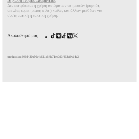
Δήλωση Νόμου Διαφάνειας
Δεν επιτρέπεται η χρήση αυτόματων υπηρεσιών (ρομπότ,
crawler, ευρετηρίαση κ.λπ.) καθώς και άλλων μεθόδων για
συστηματική ή τακτική χρήση.
Ακολούθησέ μας
production:306d430a56a4e621a6fde71ec0d0f433af0c14a2