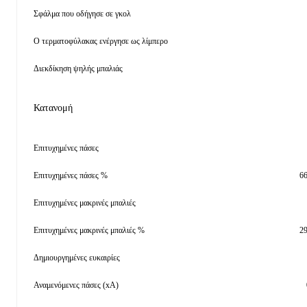
Σφάλμα που οδήγησε σε γκολ
Ο τερματοφύλακας ενέργησε ως λίμπερο
Διεκδίκηση ψηλής μπαλιάς
Κατανομή
Επιτυχημένες πάσες
Επιτυχημένες πάσες %
6
Επιτυχημένες μακρινές μπαλιές
Επιτυχημένες μακρινές μπαλιές %
2
Δημιουργημένες ευκαιρίες
Αναμενόμενες πάσες (xA)