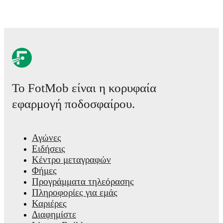
statistics, match-by-match ratings, transfer history, market value
detailed performance analytics.
Follow Aaron Ramsdale to recei
about upcoming matches, goals, and other key events.
Το FotMob είναι η κορυφαία
εφαρμογή ποδοσφαίρου.
Αγώνες
Ειδήσεις
Κέντρο μεταγραφών
Φήμες
Προγράμματα τηλεόρασης
Πληροφορίες για εμάς
Καριέρες
Διαφημίστε