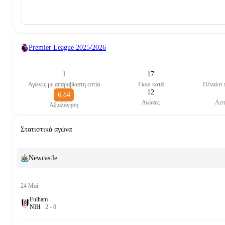
Premier League
2025/2026
1
17
Αγώνες με απαραβίαστη εστία
Γκολ κατά
Πέναλτι
12
6,84
Αγώνες
Λεπ
Αξιολόγηση
Στατιστικά αγώνα
Newcastle
24 Μαΐ
Fulham
Ν
Ι
Η
2
-
0