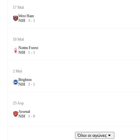
17 Μαΐ
West Ham
Ν
Ι
Η
3
-
1
10 Μαΐ
Nottm Forest
Ν
Ι
Η
1
-
1
2 Μαΐ
Brighton
Ν
Ι
Η
3
-
1
25 Απρ
Arsenal
Ν
Ι
Η
1
-
0
Όλοι οι αγώνες