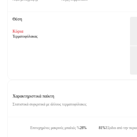
Θέση
Κύρια
Τερματοφύλακας
Χαρακτηριστικά παίκτη
Στατιστικά συγκριτικά με άλλους τερματοφύλακες
Επιτυχημένες μακρινές μπαλιές %
28%
81%
Έξοδοι από την περι