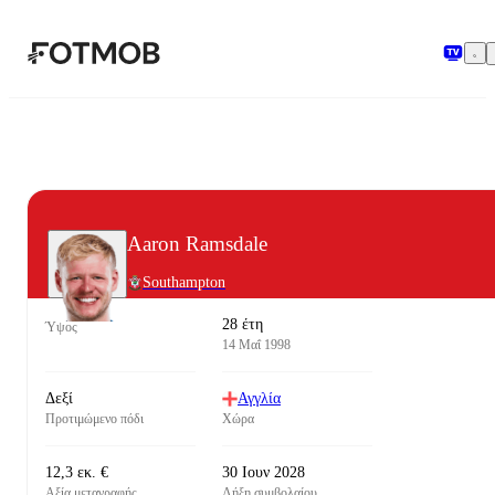
Μετάβαση στο κύριο περιεχόμενο
Aaron Ramsdale
Southampton
28 έτη
Ύψος
14 Μαΐ 1998
Δεξί
Αγγλία
Προτιμώμενο πόδι
Χώρα
12,3 εκ. €
30 Ιουν 2028
Αξία μεταγραφής
Λήξη συμβολαίου