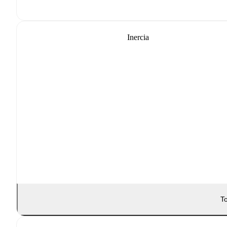
Inercia
To