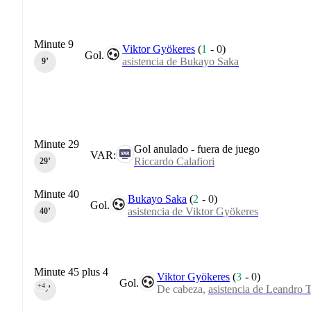
Minute 9
Viktor Gyökeres
(
1
-
0
)
Gol.
asistencia de Bukayo Saka
9‎’‎
Minute 29
Gol anulado - fuera de juego
VAR:
Riccardo Calafiori
29‎’‎
Minute 40
Bukayo Saka
(
2
-
0
)
Gol.
asistencia de Viktor Gyökeres
40‎’‎
Minute 45 plus 4
Viktor Gyökeres
(
3
-
0
)
Gol.
+4
De cabeza,
asistencia de Leandro 
45‎’‎