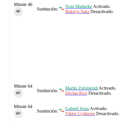
Minute 46
Noni Madueke
Activado.
Sustitución:
Bukayo Saka
Desactivado.
46‎’‎
Minute 64
Martín Zubimendi
Activado.
Sustitución:
Declan Rice
Desactivado.
64‎’‎
Minute 64
Gabriel Jesus
Activado.
Sustitución:
Viktor Gyökeres
Desactivado.
64‎’‎