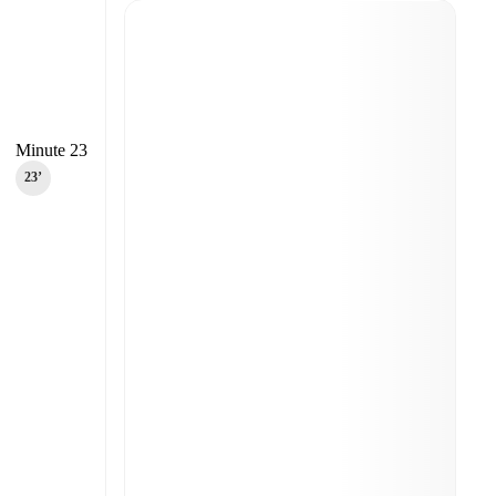
Minute 23
23‎’‎