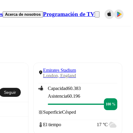
es
Programación de TV
Acerca de nosotros
Emirates Stadium
London, England
Capacidad
60.383
Seguir
Asistencia
60.196
100 %
Superficie
Césped
El tiempo
17 °C