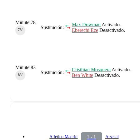
Minute 78
Max Dowman
Activado.
Sustitución:
Eberechi Eze
Desactivado.
78‎’‎
Minute 83
Cristhian Mosquera
Activado.
Sustitución:
Ben White
Desactivado.
83‎’‎
1 - 1
Atletico Madrid
Arsenal