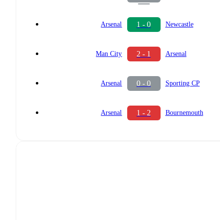
1 - 0
Arsenal
Newcastle
2 - 1
Man City
Arsenal
0 - 0
Arsenal
Sporting CP
1 - 2
Arsenal
Bournemouth