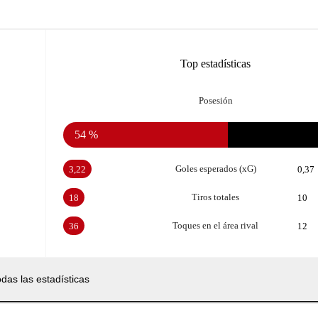
Top estadísticas
Posesión
54 %
Goles esperados (xG)
3,22
0,37
Tiros totales
18
10
Toques en el área rival
36
12
das las estadísticas