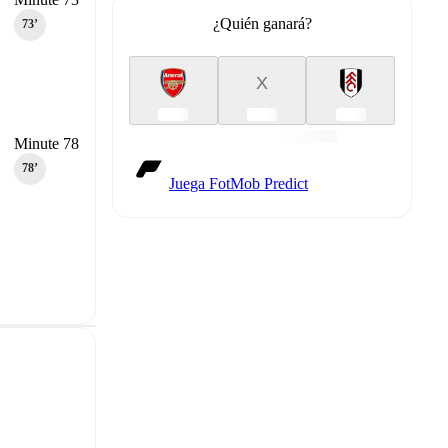
¿Quién ganará?
73‎’‎
X
Minute 78
78‎’‎
Juega FotMob Predict