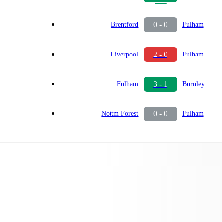
0 - 0
Brentford
Fulham
2 - 0
Liverpool
Fulham
3 - 1
Fulham
Burnley
0 - 0
Nottm Forest
Fulham