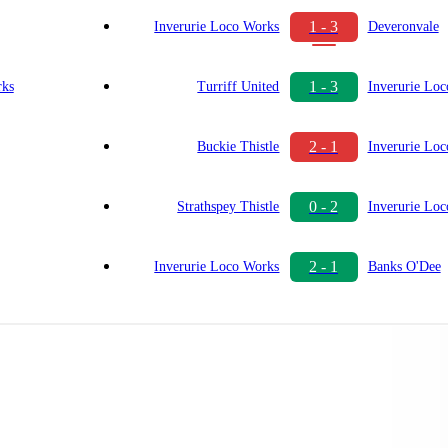
1 - 3
Inverurie Loco Works
Deveronvale
1 - 3
rks
Turriff United
Inverurie Lo
2 - 1
Buckie Thistle
Inverurie Lo
0 - 2
Strathspey Thistle
Inverurie Lo
2 - 1
Inverurie Loco Works
Banks O'Dee