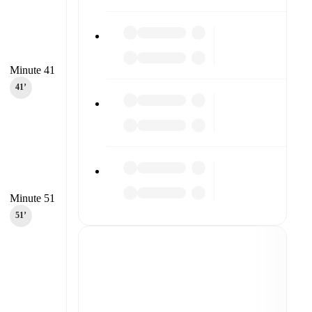
Minute 41
41‎’‎
Minute 51
51‎’‎