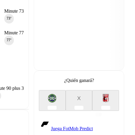
Minute 73
73‎’‎
Minute 77
77‎’‎
¿Quién ganará?
te 90 plus 3
X
Juega FotMob Predict