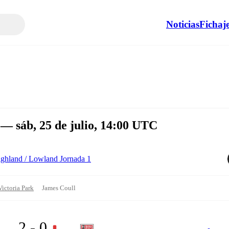
Noticias
Fichaj
— sáb, 25 de julio, 14:00 UTC
ghland / Lowland Jornada 1
Victoria Park
James Coull
2 - 0