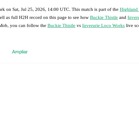
ark
on
Sat, Jul 25, 2026, 14:00 UTC
.
This match is part of the
Highland
ell as full H2H record on this page to see how
Buckie Thistle
and
Inver
tMob, you can follow the
Buckie Thistle
vs
Inverurie Loco Works
live sc
 moment instantly delivered on FotMob.
Ampliar
on, shots, corners, big chances created, xG, momentum, and shot maps.
rdy
,
Innes McKay
,
Ryan Fyffe
,
Harry Noble
-
Callum Murray
,
Fraser R
pbell
.
iver Green
,
Milosz Ochmanski
,
Greig McNaughton
,
Josh Buchan
-
Llo
mpbell
,
Ethan Cairns
,
Daniel Agnew
.