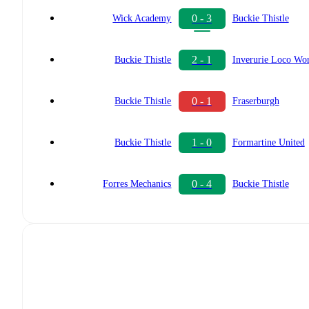
0 - 3
Wick Academy
Buckie Thistle
2 - 1
Buckie Thistle
Inverurie Loco Wo
0 - 1
Buckie Thistle
Fraserburgh
1 - 0
Buckie Thistle
Formartine United
0 - 4
Forres Mechanics
Buckie Thistle