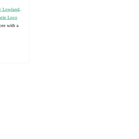
 / Lowland
.
urie Loco
ore with a
obertson
,
yd