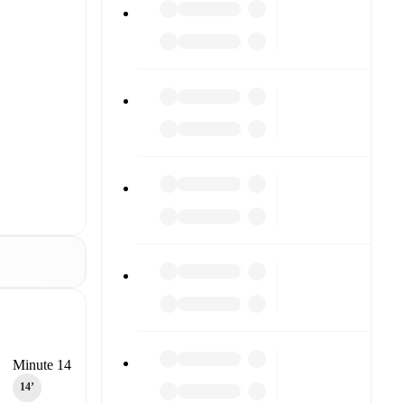
Minute 14
14‎’‎