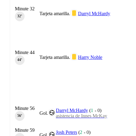
Minute 32
Tarjeta amarilla.
Darryl McHardy
32‎’‎
Minute 44
Tarjeta amarilla.
Harry Noble
44‎’‎
Minute 56
Darryl McHardy
(
1
-
0
)
Gol.
asistencia de Innes McKay
56‎’‎
Minute 59
Josh Peters
(
2
-
0
)
Gol.