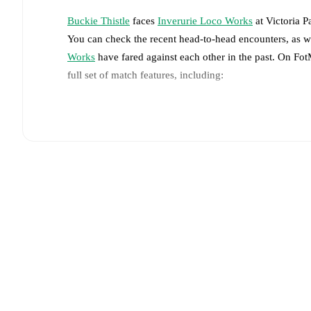
Buckie Thistle
faces
Inverurie Loco Works
at
Victoria P
You can check the recent head-to-head encounters, as w
Works
have fared against each other in the past. On Fo
full set of match features, including:
Live updates: Every goal, card, substitution and key
Real-time extensive stats powered by Opta: Possessi
The lineups are:
Buckie Thistle
(4-3-3)
:
Sean McIntosh
-
Darryl McHa
Marcus Goodall
-
Fin Allen
,
Josh Peters
,
Bodhan Cam
Inverurie Loco Works
(4-3-3)
:
Blessing Oluyemi
-
Ol
Robertson
,
Callum Duncan
,
Cole Anderson
-
Paul Ca