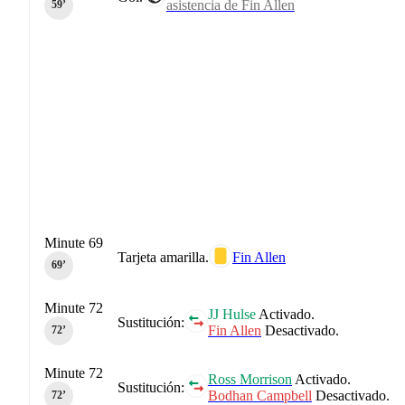
asistencia de Fin Allen
59‎’‎
Minute 69
Tarjeta amarilla.
Fin Allen
69‎’‎
Minute 72
JJ Hulse
Activado.
Sustitución:
Fin Allen
Desactivado.
72‎’‎
Minute 72
Ross Morrison
Activado.
Sustitución:
Bodhan Campbell
Desactivado.
72‎’‎