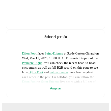
Sobre el partido
Dijon Foot
faces
Saint-Etienne
at
Stade Gaston-Gérard
on
Wed, Mar 11, 2026, 18:00 UTC
.
This match is part of the
Premiere Ligue
. You can check the recent head-to-head
encounters, as well as full H2H record on this page to see
how
Dijon Foot
and
Saint-Etienne
have fared against
each other in the past. On FotMob, you can follow the
Dijon Foot
vs
Saint-Etienne
live score with a full set of
match features, including:
Ampliar
Live updates: Every goal, card, substitution and key
moment instantly delivered on FotMob.