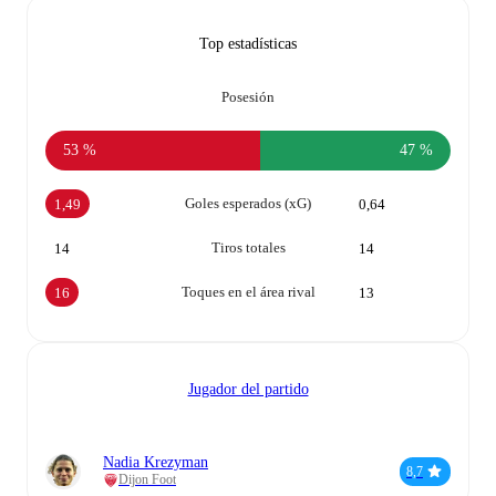
Top estadísticas
Posesión
53 %
47 %
Goles esperados (xG)
1,49
0,64
Tiros totales
14
14
Toques en el área rival
16
13
Jugador del partido
Nadia Krezyman
8,7
Dijon Foot