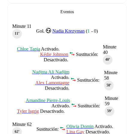
Eventos
Minute 11
Gol.
Nadia Krezyman
(
1
-
0
)
11‎’‎
Minute
Chloe Tapia
Activado.
40
Kédie Johnson
Sustitución:
Desactivado.
40‎’‎
Nadjma Ali Nadjim
Minute
Activado.
58
Sustitución:
Alex Lamontagne
58‎’‎
Desactivado.
Minute
Amandine Pierre-Louis
59
Activado.
Sustitución:
Tyler Isgrig
Desactivado.
59‎’‎
Minute 62
Oliwia Domin
Activado.
Sustitución:
Lina Gay
Desactivado.
62‎’‎