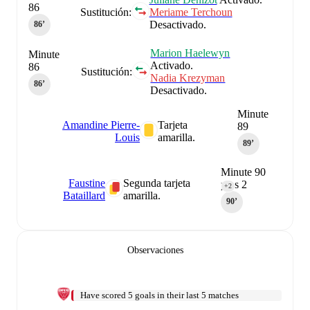
86
Sustitución:
Meriame Terchoun
Desactivado.
86‎’‎
Marion Haelewyn
Minute
Activado.
86
Sustitución:
Nadia Krezyman
86‎’‎
Desactivado.
Minute
Amandine Pierre-
Tarjeta
89
Louis
amarilla.
89‎’‎
Minute 90
Faustine
Segunda tarjeta
plus 2
+2
Bataillard
amarilla.
90‎’‎
Observaciones
Have scored 5 goals in their last 5 matches