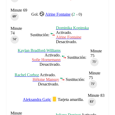
Minute 69
Gol.
Aïrine Fontaine
(
2
-
0
)
69‎’‎
Dominika Kopinska
Minute
Activado.
74
Sustitución:
Aïrine Fontaine
74‎’‎
Desactivado.
Kaylan Bradford-Williams
Minute
Activado.
75
Sustitución:
Sofie Hornemann
75‎’‎
Desactivado.
Minute
Rachel Corboz
Activado.
75
Héloise Mansuy
Sustitución:
Desactivado.
75‎’‎
Minute 83
Aleksandra Gajic
Tarjeta amarilla.
83‎’‎
Minute
Juliane Denizot
Activado.