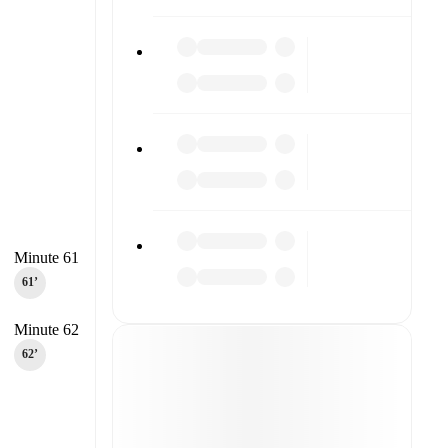
Minute 61
61‎’‎
Minute 62
62‎’‎