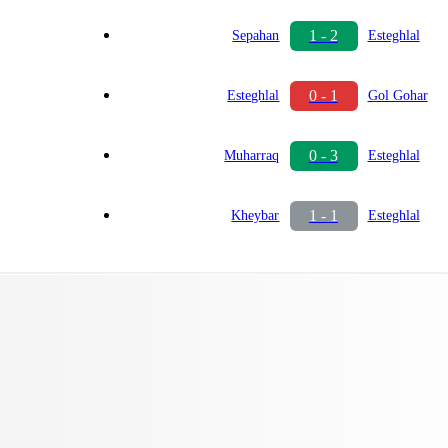
1 - 2
Sepahan
Esteghlal
0 - 1
Esteghlal
Gol Gohar
0 - 3
Muharraq
Esteghlal
1 - 1
Kheybar
Esteghlal