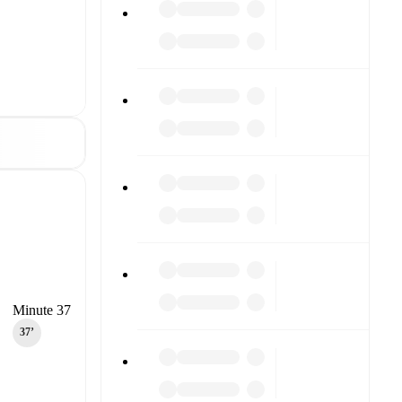
Minute 37
37‎’‎