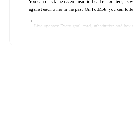
You can check the recent head-to-head encounters, as w
against each other in the past. On FotMob, you can fol
Live updates: Every goal, card, substitution and key
Real-time extensive stats powered by Opta: Possessi
The lineups are:
Zob Ahan
:
Davoud Noushi Sofiani
,
Pedram Ghazipo
Mohammadi
,
Hassan Shoushtari
,
Mohammad Ali Kha
Esteghlal
:
Saeid Saharkhizan
,
Mohammadhossein Es
Far Abbasi
,
Saleh Hardani
,
Hossein Goudarzi
,
Esmaei
Injury and suspension information are provided on F
announced.