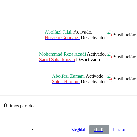
Abolfazl Jalali
Activado.
Sustitución:
Hossein Goudarzi
Desactivado.
Mohammad Reza Azadi
Activado.
Sustitución:
Saeid Saharkhizan
Desactivado.
Abolfazl Zamani
Activado.
Sustitución:
Saleh Hardani
Desactivado.
Últimos partidos
0 - 0
Esteghlal
Tractor