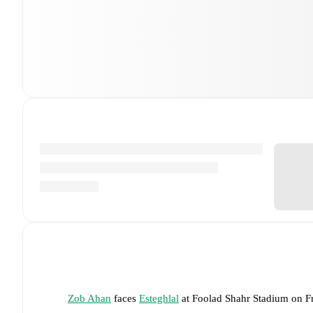
Zob Ahan
faces
Esteghlal
at
Foolad Shahr Stadium
on
F