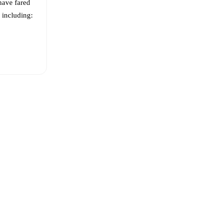
ave fared
, including:
deri
,
Nader
nia
,
Habib
eups are