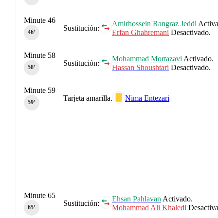
Minute 46
Amirhossein Rangraz Jeddi
Activa
Sustitución:
Erfan Ghahremani
Desactivado.
46‎’‎
Minute 58
Mohammad Mortazavi
Activado.
Sustitución:
Hassan Shoushtari
Desactivado.
58‎’‎
Minute 59
Tarjeta amarilla.
Nima Entezari
59‎’‎
Minute 65
Ehsan Pahlavan
Activado.
Sustitución:
Mohammad Ali Khaledi
Desactiva
65‎’‎