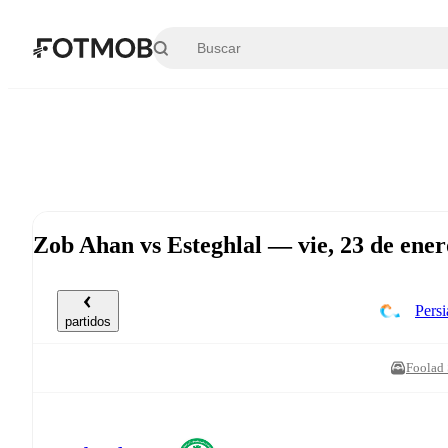
Saltar al contenido principal
Zob Ahan vs Esteghlal — vie, 23 de ene
Pers
partidos
Foolad 