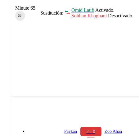
Minute 65
Omid Latifi
Activado.
Sustitución:
Sobhan Khaghani
Desactivado.
65‎’‎
2 - 0
Paykan
Zob Ahan