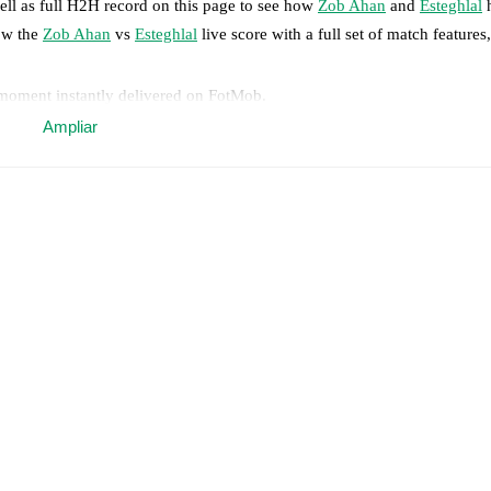
ell as full H2H record on this page to see how
Zob Ahan
and
Esteghlal
h
low the
Zob Ahan
vs
Esteghlal
live score with a full set of match features
 moment instantly delivered on FotMob.
Ampliar
on, shots, corners, big chances created, xG, momentum, and shot maps.
ur
,
Alireza Kazemi Baba Ahmadi
,
Jalalaldin Alimohammadi
,
Arash Gha
ledi
,
Sobhan Khaghani
,
Pouya Mokhtari
,
Erfan Ghahremani
.
lami
,
Alireza Koushki
,
Rustam Ashurmatov
,
Amir Mohammad Razzaghi
l Gholizadeh
,
Saman Fallah
,
Roozbeh Cheshmi
.
otMob ahead of every match, giving you the latest team news before lin