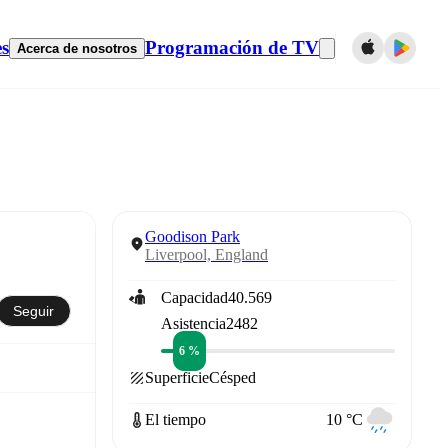
es
Programación de TV
Acerca de nosotros
Goodison Park
Liverpool, England
Capacidad
40.569
Seguir
Asistencia
2482
6 %
Superficie
Césped
El tiempo
10 °C