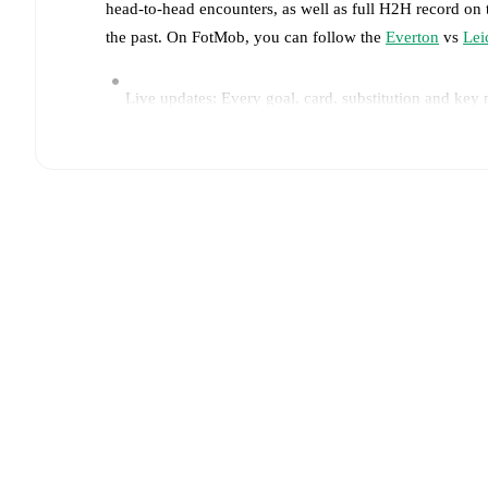
head-to-head encounters, as well as full H2H record on
the past. On FotMob, you can follow the
Everton
vs
Lei
Live updates: Every goal, card, substitution and key
Real-time extensive stats powered by Opta: Possessi
The lineups are:
Everton
(4-4-2)
:
Courtney Brosnan
-
Hannah Blundel
Honoka Hayashi
,
Ornella Vignola
-
Yuka Momiki
,
Za
Leicester City
(5-3-2)
:
Katie Keane
-
Emma Jansson
,
van Egmond
,
Samantha Tierney
-
Hannah Cain
,
Shan
Injury and suspension information are provided on F
announced.