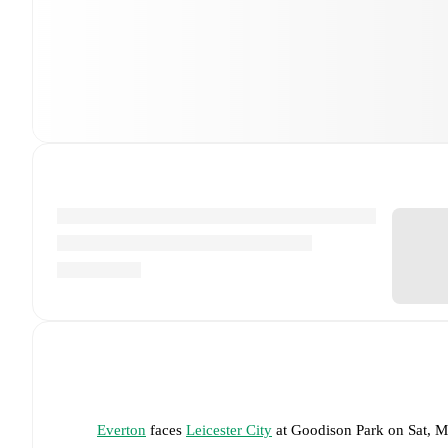
Everton
faces
Leicester City
at
Goodison Park
on
Sat, 