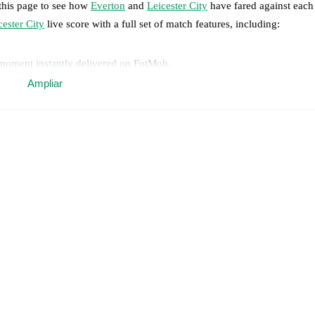
 this page to see how
Everton
and
Leicester City
have fared against each 
cester City
live score with a full set of match features, including:
 moment instantly delivered on FotMob.
Ampliar
on, shots, corners, big chances created, xG, momentum, and shot maps.
l
,
Ruby Mace
,
Martina Fernández
,
Hikaru Kitagawa
-
Toni Payne
,
Auror
ra Kramzar
.
Sari Kees
,
Julie Thibaud
,
Sarah Mayling
,
Asmita Ale
-
Olivia McLoughl
non O'Brien
.
otMob ahead of every match, giving you the latest team news before lin