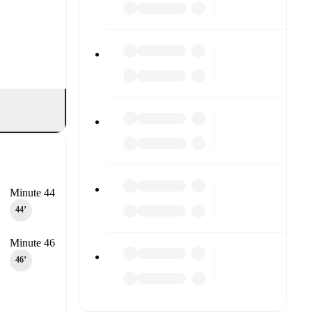
Minute 44
44‎’‎
Minute 46
46‎’‎