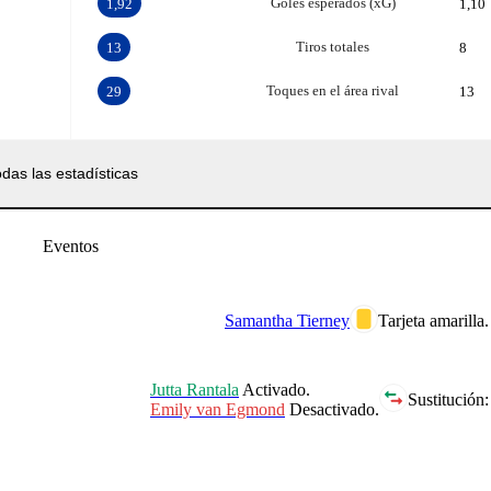
Goles esperados (xG)
1,92
1,10
Tiros totales
13
8
Toques en el área rival
29
13
das las estadísticas
Eventos
Samantha Tierney
Tarjeta amarilla.
Jutta Rantala
Activado.
Sustitución:
Emily van Egmond
Desactivado.