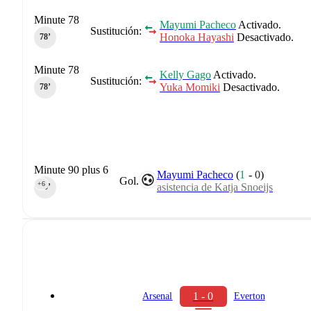
Minute 78
Mayumi Pacheco
Activado.
Sustitución:
Honoka Hayashi
Desactivado.
78‎’‎
Minute 78
Kelly Gago
Activado.
Sustitución:
Yuka Momiki
Desactivado.
78‎’‎
Minute 90 plus 6
Mayumi Pacheco
(
1
-
0
)
Gol.
+6
asistencia de Katja Snoeijs
90‎’‎
1 - 0
Arsenal
Everton