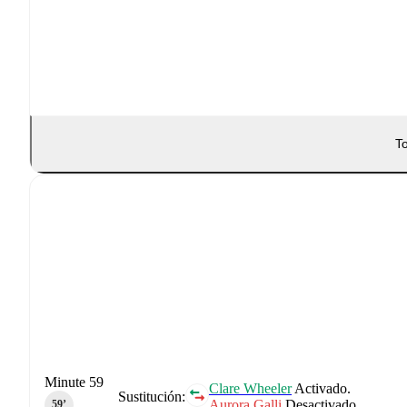
To
Minute 59
Clare Wheeler
Activado.
Sustitución:
Aurora Galli
Desactivado.
59‎’‎