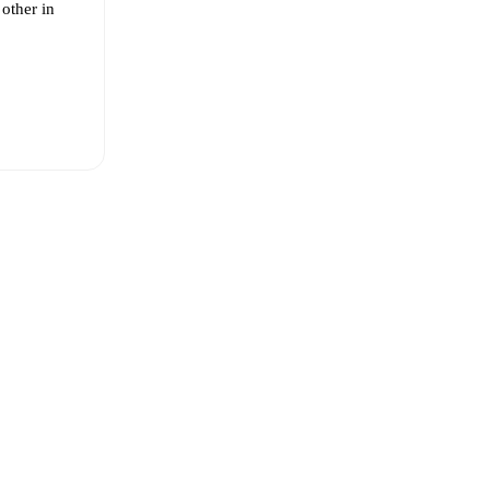
other in
a Galli
,
in
,
Emily
eups are