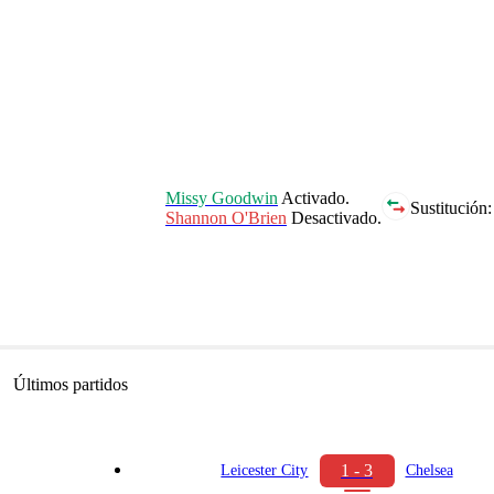
Missy Goodwin
Activado.
Sustitución:
Shannon O'Brien
Desactivado.
Últimos partidos
1 - 3
Leicester City
Chelsea