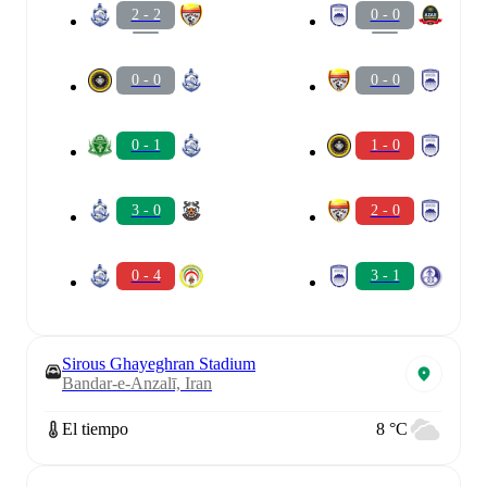
2 - 2
0 - 0
0 - 0
0 - 0
0 - 1
1 - 0
3 - 0
2 - 0
0 - 4
3 - 1
Sirous Ghayeghran Stadium
Bandar-e-Anzalī, Iran
El tiempo
8 °C