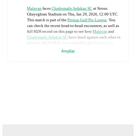
Malavan
faces
Chadormalu Ardakan SC
at
Sirous
Ghayeghran Stadium
on
Thu, Jan 29, 2026, 12:00 UTC
.
This match is part of the
Persian Gulf Pro League
. You
can check the recent head-to-head encounters, as well as
full H2H record on this page to see how
Malavan
and
Chadormalu Ardakan SC
have fared against each other in
the past. On FotMob, you can follow the
Malavan
vs
Chadormalu Ardakan SC
live score with a full set of
Ampliar
match features, including:
Live updates: Every goal, card, substitution and key
moment instantly delivered on FotMob.
Real-time extensive stats powered by Opta:
Possession, shots, corners, big chances created, xG,
momentum, and shot maps.
The lineups are:
Malavan
:
Danial Eiri
,
Seyed Ali Yahyazadeh
,
Farzad
Tayebipour
,
Mohammad Alinejad Hosseinabad
,
Mojtaba Fakhrian
,
Mohammad Papi
,
Saeed Karimi
,