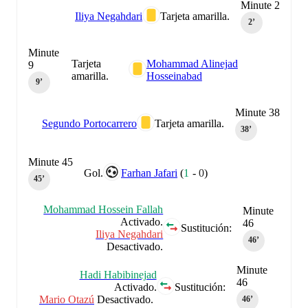
Minute 2
Iliya Negahdari
Tarjeta amarilla.
2‎’‎
Minute
Tarjeta
Mohammad Alinejad
9
amarilla.
Hosseinabad
9‎’‎
Minute 38
Segundo Portocarrero
Tarjeta amarilla.
38‎’‎
Minute 45
Gol.
Farhan Jafari
(
1
-
0
)
45‎’‎
Mohammad Hossein Fallah
Minute
Activado.
46
Sustitución:
Iliya Negahdari
46‎’‎
Desactivado.
Minute
Hadi Habibinejad
46
Activado.
Sustitución:
Mario Otazú
Desactivado.
46‎’‎