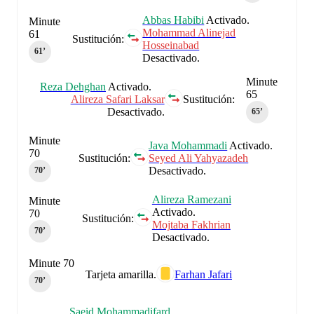
Abbas Habibi
Activado.
Minute
Mohammad Alinejad
61
Sustitución:
Hosseinabad
61‎’‎
Desactivado.
Minute
Reza Dehghan
Activado.
65
Alireza Safari Laksar
Sustitución:
Desactivado.
65‎’‎
Minute
Java Mohammadi
Activado.
70
Sustitución:
Seyed Ali Yahyazadeh
Desactivado.
70‎’‎
Alireza Ramezani
Minute
Activado.
70
Sustitución:
Mojtaba Fakhrian
70‎’‎
Desactivado.
Minute 70
Tarjeta amarilla.
Farhan Jafari
70‎’‎
Saeid Mohammadifard