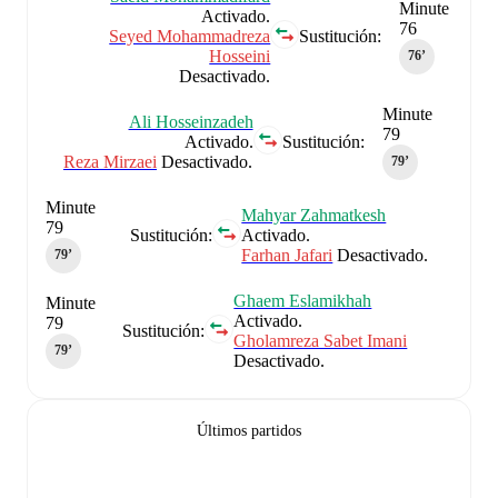
Minute
Activado.
76
Seyed Mohammadreza
Sustitución:
Hosseini
76‎’‎
Desactivado.
Minute
Ali Hosseinzadeh
79
Activado.
Sustitución:
Reza Mirzaei
Desactivado.
79‎’‎
Minute
Mahyar Zahmatkesh
79
Sustitución:
Activado.
Farhan Jafari
Desactivado.
79‎’‎
Ghaem Eslamikhah
Minute
Activado.
79
Sustitución:
Gholamreza Sabet Imani
79‎’‎
Desactivado.
Últimos partidos