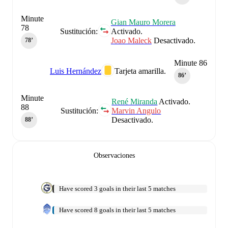
Minute
Gian Mauro Morera
78
Sustitución:
Activado.
Joao Maleck
Desactivado.
78‎’‎
Minute 86
Luis Hernández
Tarjeta amarilla.
86‎’‎
Minute
René Miranda
Activado.
88
Sustitución:
Marvin Angulo
Desactivado.
88‎’‎
Observaciones
Have scored 3 goals in their last 5 matches
Have scored 8 goals in their last 5 matches