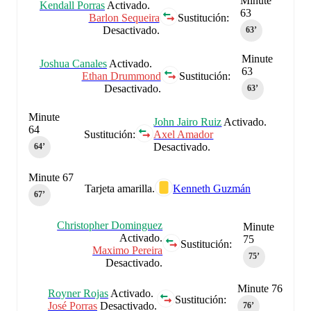
Minute
Kendall Porras
Activado.
63
Barlon Sequeira
Sustitución:
Desactivado.
63‎’‎
Minute
Joshua Canales
Activado.
63
Ethan Drummond
Sustitución:
Desactivado.
63‎’‎
Minute
John Jairo Ruiz
Activado.
64
Sustitución:
Axel Amador
Desactivado.
64‎’‎
Minute 67
Tarjeta amarilla.
Kenneth Guzmán
67‎’‎
Christopher Dominguez
Minute
Activado.
75
Sustitución:
Maximo Pereira
75‎’‎
Desactivado.
Minute 76
Royner Rojas
Activado.
Sustitución:
José Porras
Desactivado.
76‎’‎