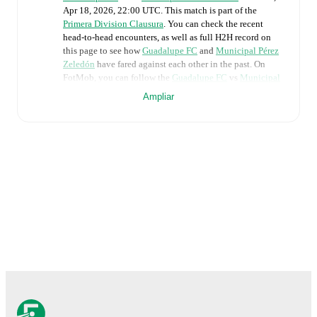
Apr 18, 2026, 22:00 UTC
.
This match is part of the
Primera Division Clausura
. You can check the recent
head-to-head encounters, as well as full H2H record on
this page to see how
Guadalupe FC
and
Municipal Pérez
Zeledón
have fared against each other in the past. On
FotMob, you can follow the
Guadalupe FC
vs
Municipal
Pérez Zeledón
live score with a full set of match features,
Ampliar
including:
Live updates: Every goal, card, substitution and key
moment instantly delivered on FotMob.
Real-time extensive stats powered by Opta:
Possession, shots, corners, big chances created, xG,
momentum, and shot maps.
The lineups are:
Guadalupe FC
(5-3-2)
:
Rodiney Leal
-
Kenneth
Guzmán
,
Kevin Fajardo
,
Greivin Mendez
,
Samir
Taylor
,
Brandon Bonilla
-
Marvin Angulo
,
Axel
Amador
,
Elian Morales
-
Tristan Demetrius
,
Joao