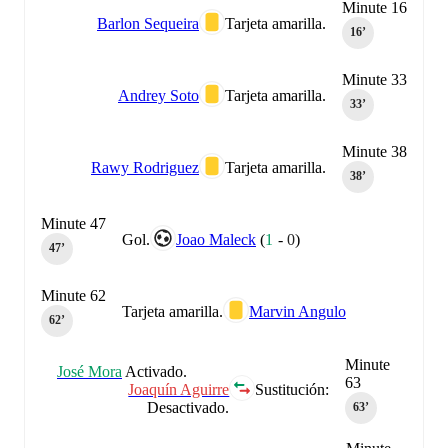
Minute 16
Barlon Sequeira
Tarjeta amarilla.
16‎’‎
Minute 33
Andrey Soto
Tarjeta amarilla.
33‎’‎
Minute 38
Rawy Rodriguez
Tarjeta amarilla.
38‎’‎
Minute 47
Gol.
Joao Maleck
(
1
-
0
)
47‎’‎
Minute 62
Tarjeta amarilla.
Marvin Angulo
62‎’‎
Minute
José Mora
Activado.
63
Joaquín Aguirre
Sustitución:
Desactivado.
63‎’‎