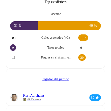
Top estadísticas
Posesión
31 %
69 %
Goles esperados (xG)
0,71
1,07
Tiros totales
9
6
Toques en el área rival
13
20
Jugador del partido
Kurt Abrahams
8,3
SK Beveren