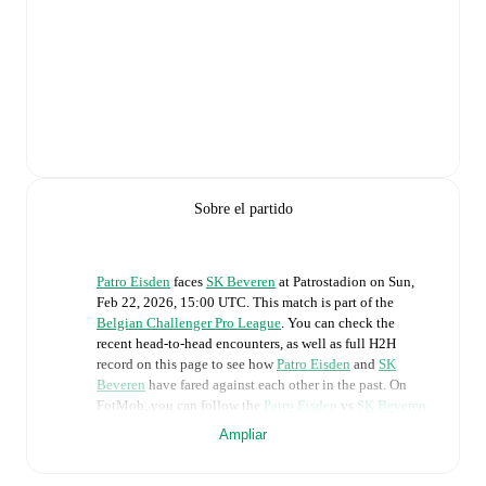
Sobre el partido
Patro Eisden
faces
SK Beveren
at
Patrostadion
on
Sun,
Feb 22, 2026, 15:00 UTC
.
This match is part of the
Belgian Challenger Pro League
. You can check the
recent head-to-head encounters, as well as full H2H
record on this page to see how
Patro Eisden
and
SK
Beveren
have fared against each other in the past. On
FotMob, you can follow the
Patro Eisden
vs
SK Beveren
live score with a full set of match features, including:
Ampliar
Live updates: Every goal, card, substitution and key