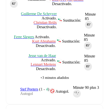
Desactivado.
82‎’‎
Guillerme De Schryver
Minute
Activado.
85
Sustitución:
Christian Brüls
85‎’‎
Desactivado.
Minute
Ferre Slegers
Activado.
85
Kurt Abrahams
Sustitución:
Desactivado.
85‎’‎
Jesse van de Haar
Minute
Activado.
85
Sustitución:
Lennart Mertens
85‎’‎
Desactivado.
+3 minutos añadidos
Minute 90 plus 3
Stef Peeters
(
1
-
4
)
Autogol.
+3
Autogol
90‎’‎