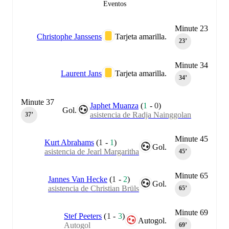
Eventos
Minute 23
Christophe Janssens
Tarjeta amarilla.
23‎’‎
Minute 34
Laurent Jans
Tarjeta amarilla.
34‎’‎
Minute 37
Japhet Muanza
(
1
-
0
)
Gol.
asistencia de Radja Nainggolan
37‎’‎
Minute 45
Kurt Abrahams
(
1
-
1
)
Gol.
asistencia de Jearl Margaritha
45‎’‎
Minute 65
Jannes Van Hecke
(
1
-
2
)
Gol.
asistencia de Christian Brüls
65‎’‎
Minute 69
Stef Peeters
(
1
-
3
)
Autogol.
Autogol
69‎’‎