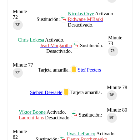
Minute
Nicolas Orye
Activado.
72
Sustitución:
Ridwane M'Barki
Desactivado.
72‎’‎
Minute
Chris Lokesa
Activado.
73
Jearl Margaritha
Sustitución:
Desactivado.
73‎’‎
Minute 77
Tarjeta amarilla.
Stef Peeters
77‎’‎
Minute 78
Sieben Dewaele
Tarjeta amarilla.
78‎’‎
Minute 80
Viktor Boone
Activado.
Sustitución:
Laurent Jans
Desactivado.
80‎’‎
Minute
Ilyas Lefrancq
Activado.
82
Sustitución:
Denys Prychynenko