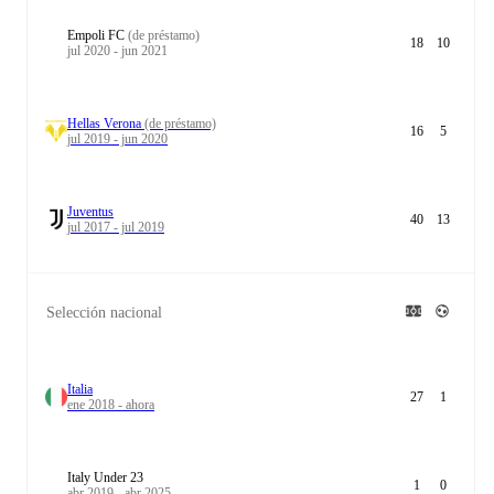
Empoli FC
(de préstamo)
18
10
jul 2020 - jun 2021
Hellas Verona
(de préstamo)
16
5
jul 2019 - jun 2020
Juventus
40
13
jul 2017 - jul 2019
Selección nacional
Italia
27
1
ene 2018 - ahora
Italy Under 23
1
0
abr 2019 - abr 2025