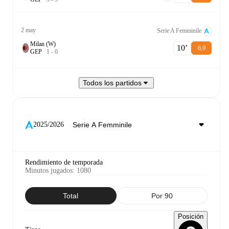
2 may
Serie A Femminile
Milan (W)
10‎’‎
6,0
G
E
P
1
-
0
Todos los partidos
2025/2026
Rendimiento de temporada
Minutos jugados
:
1080
Total
Por 90
Posición