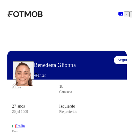
Saltar al contenido principal
Seguir
Benedetta Glionna
Inter
18
Altura
Camiseta
27 años
Izquierdo
26 jul 1999
Pie preferido
Italia
País