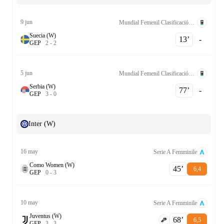
9 jun
Mundial Femenil Clasificación UEFA League A Grp. 1
Suecia (W)
13‎’‎
-
G
E
P
2
-
2
5 jun
Mundial Femenil Clasificación UEFA League A Grp. 1
Serbia (W)
77‎’‎
-
G
E
P
3
-
0
Inter (W)
16 may
Serie A Femminile
Como Women (W)
45‎’‎
6,4
G
E
P
0
-
3
10 may
Serie A Femminile
Juventus (W)
68‎’‎
6,5
G
E
P
3
-
3