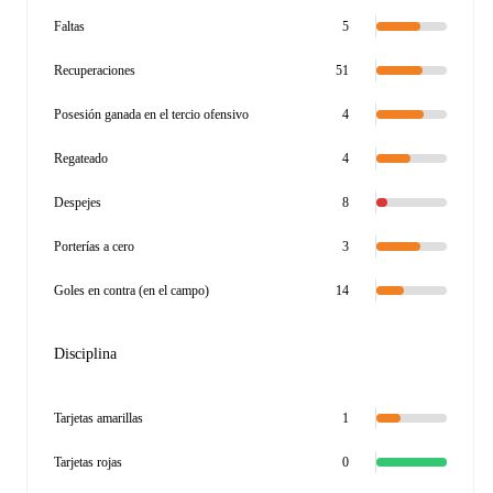
Faltas
5
Recuperaciones
51
Posesión ganada en el tercio ofensivo
4
Regateado
4
Despejes
8
Porterías a cero
3
Goles en contra (en el campo)
14
Disciplina
Tarjetas amarillas
1
Tarjetas rojas
0