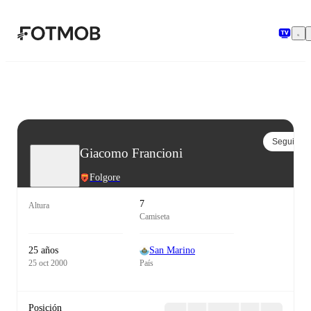
Saltar al contenido principal
Seguir
Giacomo Francioni
Folgore
7
Altura
Camiseta
25 años
San Marino
25 oct 2000
País
Posición