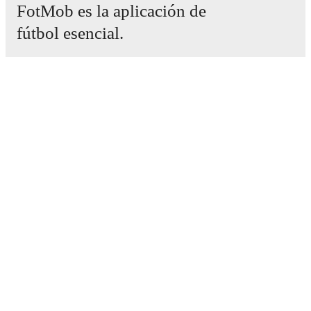
FotMob es la aplicación de
fútbol esencial.
Partidos
Noticias
Centro de fichajes
Rumores
Programación de TV
Acerca de nosotros
Empleos
Anunciar
Lineup Builder
FAQ
Clasificación masculina de la FIFA
Clasificación femenina de la FIFA
Predicciones
Boletín informativo