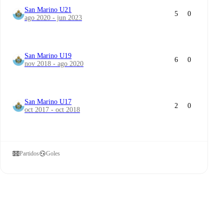
San Marino U21
5
0
ago 2020 - jun 2023
San Marino U19
6
0
nov 2018 - ago 2020
San Marino U17
2
0
oct 2017 - oct 2018
Partidos
Goles