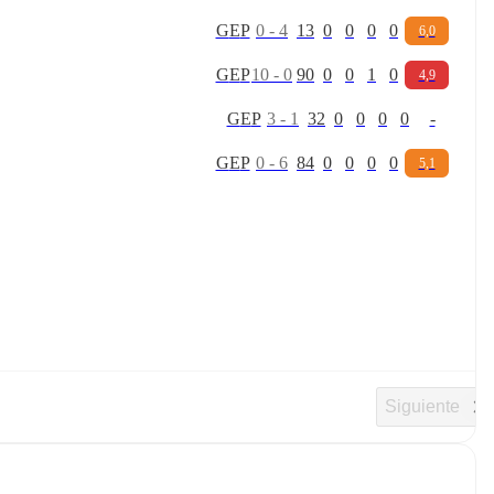
G
E
P
0
-
4
13
0
0
0
0
6,0
G
E
P
10
-
0
90
0
0
1
0
4,9
G
E
P
3
-
1
32
0
0
0
0
-
G
E
P
0
-
6
84
0
0
0
0
5,1
Siguiente