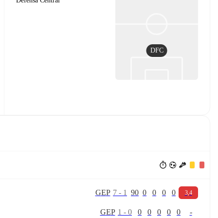
Defensa Central
DFC
G
E
P
7
-
1
90
0
0
0
0
3,4
G
E
P
1
-
0
0
0
0
0
0
-