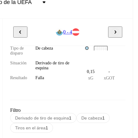
0 - 4
Tipo de
De cabeza
disparo
Situación
Derivado de tiro de
esquina
0,15
-
Resultado
Falla
xG
xGOT
Filtro
Derivado de tiro de esquina
1
De cabeza
1
Tiros en el área
1