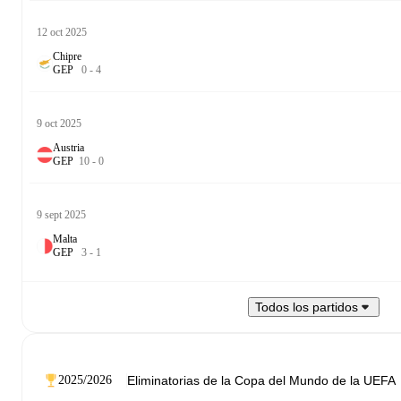
12 oct 2025
Chipre
G
E
P
0
-
4
9 oct 2025
Austria
G
E
P
10
-
0
9 sept 2025
Malta
G
E
P
3
-
1
Todos los partidos
2025/2026