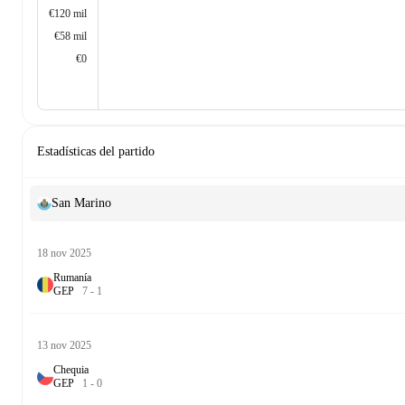
€120 mil
€58 mil
€0
Estadísticas del partido
San Marino
18 nov 2025
Rumanía
G
E
P
7
-
1
13 nov 2025
Chequia
G
E
P
1
-
0