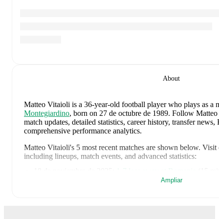
About
Matteo Vitaioli
is a 36-year-old football player who plays as a 
Montegiardino
, born on 27 de octubre de 1989
.
Follow Matteo V
match updates, detailed statistics, career history, transfer news
comprehensive performance analytics.
Matteo Vitaioli
's
5
most recent matches are shown below. Visit e
including lineups, match events, and advanced statistics:
18 de noviembre de 2025
:
1
-
7
loss
away at
Romania
(
15 mi
Ampliar
13 de noviembre de 2025
:
0
-
1
loss
away at
Czechia
(
3 minu
12 de octubre de 2025
:
0
-
4
loss
at home vs
Cyprus
(
unused 
9 de octubre de 2025
:
0
-
10
loss
away at
Austria
(
23 minutes
9 de septiembre de 2025
:
1
-
3
loss
away at
Malta
(
unused sub