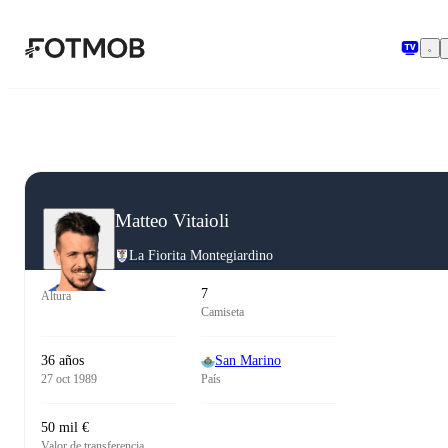
Saltar al contenido principal
Matteo Vitaioli
La Fiorita Montegiardino
7
Altura
Camiseta
36 años
San Marino
27 oct 1989
País
50 mil €
Valor de transferencia