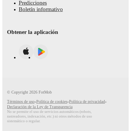
Predicciones
by-match ratings, transfer history, market value trends, and det
Boletín informativo
Follow Matteo Vitaioli to receive notifications about upcoming
events.
Obtener la aplicación
© Copyright
2026
FotMob
Términos de uso
•
Política de cookies
•
Política de privacidad
•
Declaración de la Ley de Transparencia
No se permite el uso de servicios automáticos (robots,
rastreadores, indexación, etc.) ni otros métodos de uso
sistemático o regular.