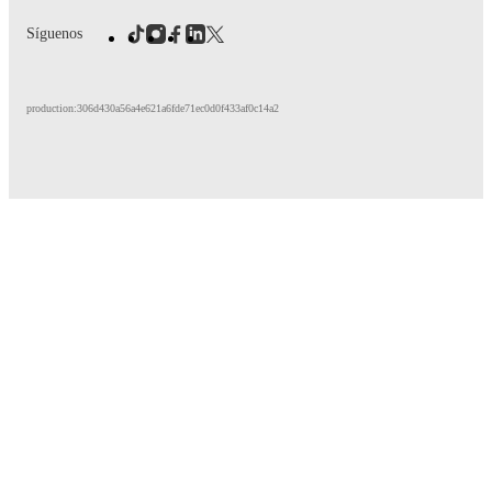
Síguenos
production:306d430a56a4e621a6fde71ec0d0f433af0c14a2